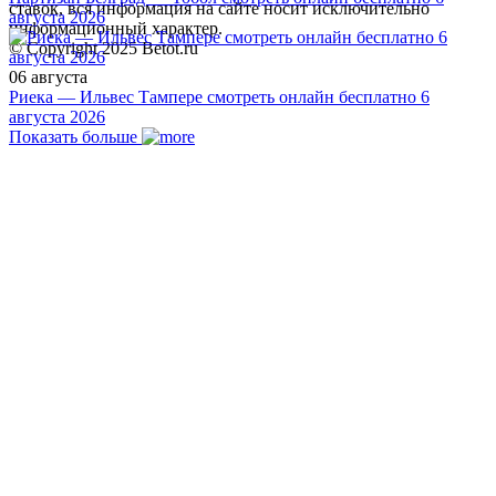
ставок, вся информация на сайте носит исключительно
августа 2026
информационный характер.
© Copyright 2025 Betot.ru
06 августа
Риека — Ильвес Тампере смотреть онлайн бесплатно 6
августа 2026
Показать больше