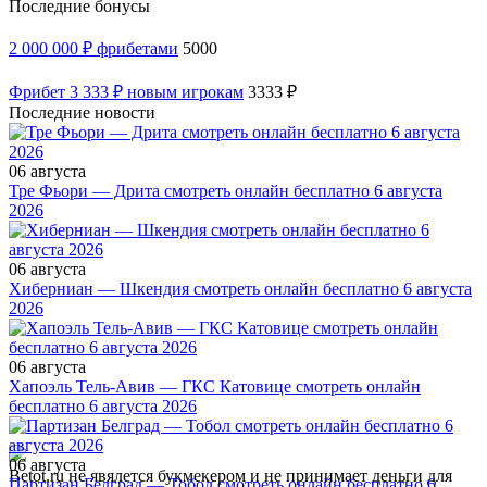
Последние бонусы
2 000 000 ₽ фрибетами
5000
Фрибет 3 333 ₽ новым игрокам
3333 ₽
Последние новости
06 августа
Тре Фьори — Дрита смотреть онлайн бесплатно 6 августа
2026
06 августа
Хиберниан — Шкендия смотреть онлайн бесплатно 6 августа
2026
06 августа
Хапоэль Тель-Авив — ГКС Катовице смотреть онлайн
бесплатно 6 августа 2026
06 августа
Betot.ru не явялется букмекером и не принимает деньги для
Партизан Белград — Тобол смотреть онлайн бесплатно 6