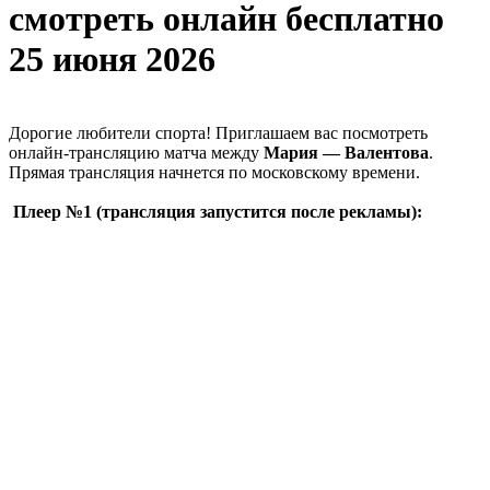
смотреть онлайн бесплатно
25 июня 2026
Дорогие любители спорта! Приглашаем вас посмотреть
онлайн-трансляцию матча между
Мария — Валентова
.
Прямая трансляция начнется по московскому времени.
Плеер №1 (трансляция запустится после рекламы):