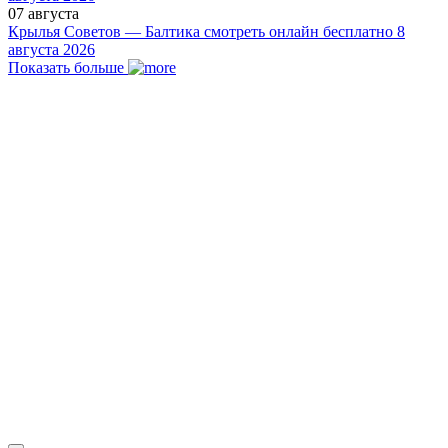
07 августа
Крылья Советов — Балтика смотреть онлайн бесплатно 8
августа 2026
Показать больше