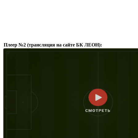
Плеер №2 (трансляция на сайте БК ЛЕОН):