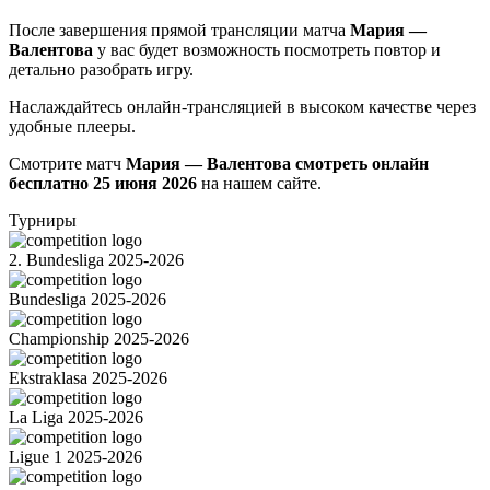
После завершения прямой трансляции матча
Мария —
Валентова
у вас будет возможность посмотреть повтор и
детально разобрать игру.
Наслаждайтесь онлайн-трансляцией в высоком качестве через
удобные плееры.
Смотрите матч
Мария — Валентова смотреть онлайн
бесплатно 25 июня 2026
на нашем сайте.
Турниры
2. Bundesliga 2025-2026
Bundesliga 2025-2026
Championship 2025-2026
Ekstraklasa 2025-2026
La Liga 2025-2026
Ligue 1 2025-2026