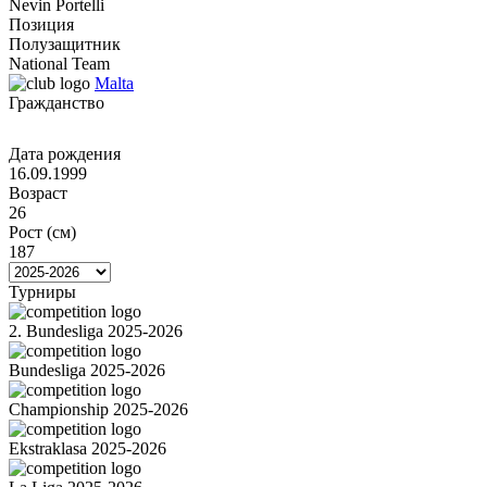
Nevin Portelli
Позиция
Полузащитник
National Team
Malta
Гражданство
Дата рождения
16.09.1999
Возраст
26
Рост (см)
187
Турниры
2. Bundesliga 2025-2026
Bundesliga 2025-2026
Championship 2025-2026
Ekstraklasa 2025-2026