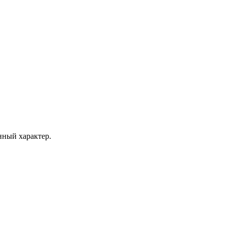
нный характер.