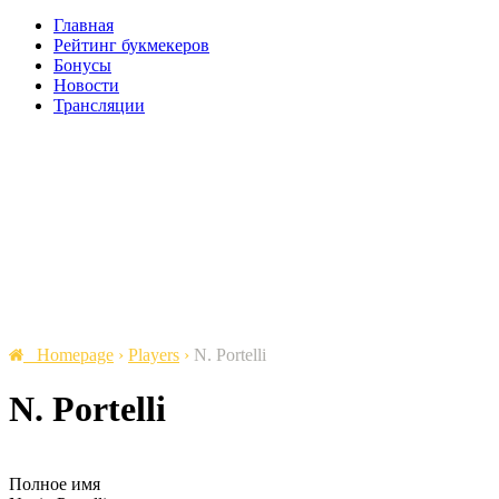
Главная
Рейтинг букмекеров
Бонусы
Новости
Трансляции
Homepage
›
Players
›
N. Portelli
N. Portelli
Полное имя