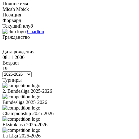
Полное имя
Micah Mbick
Позиция
Форвард
Текущий клуб
Charlton
Гражданство
Дата рождения
08.11.2006
Возраст
19
Турниры
2. Bundesliga 2025-2026
Bundesliga 2025-2026
Championship 2025-2026
Ekstraklasa 2025-2026
La Liga 2025-2026