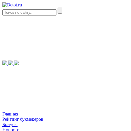
Главная
Рейтинг букмекеров
Бонусы
Новости