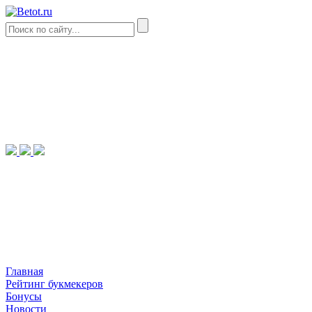
Главная
Рейтинг букмекеров
Бонусы
Новости