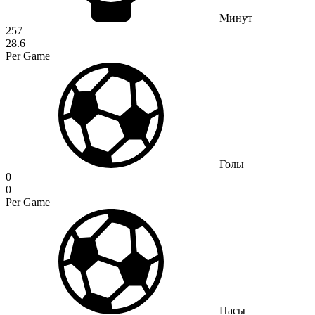
Минут
257
28.6
Per Game
Голы
0
0
Per Game
Пасы