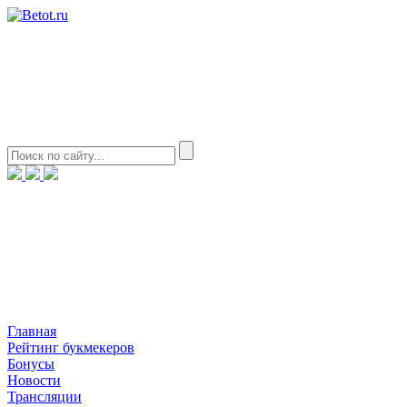
Главная
Рейтинг букмекеров
Бонусы
Новости
Трансляции