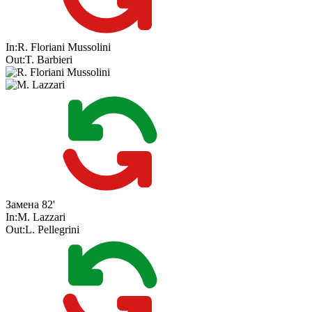
In:
R. Floriani Mussolini
Out:
T. Barbieri
Замена
82'
In:
M. Lazzari
Out:
L. Pellegrini