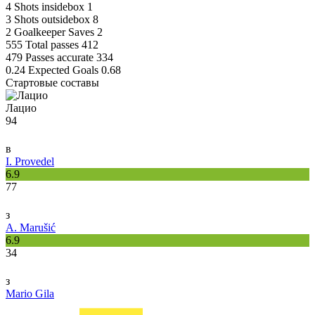
4
Shots insidebox
1
3
Shots outsidebox
8
2
Goalkeeper Saves
2
555
Total passes
412
479
Passes accurate
334
0.24
Expected Goals
0.68
Стартовые составы
Лацио
94
в
I. Provedel
6.9
77
з
A. Marušić
6.9
34
з
Mario Gila