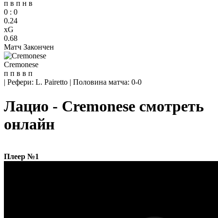
п
в
п
н
в
0
:
0
0.24
xG
0.68
Матч Закончен
Cremonese
п
п
в
в
п
|
Рефери: L. Pairetto
|
Половина матча: 0-0
Лацио - Cremonese смотреть
онлайн
Плеер №1