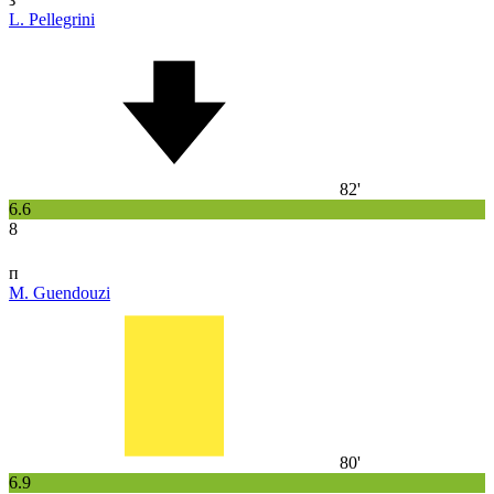
L. Pellegrini
82'
6.6
8
п
M. Guendouzi
80'
6.9