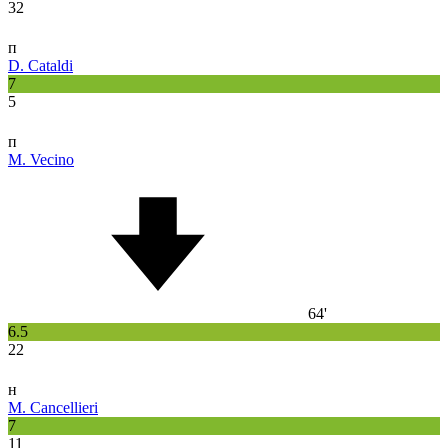
32
п
D. Cataldi
7
5
п
M. Vecino
64'
6.5
22
н
M. Cancellieri
7
11