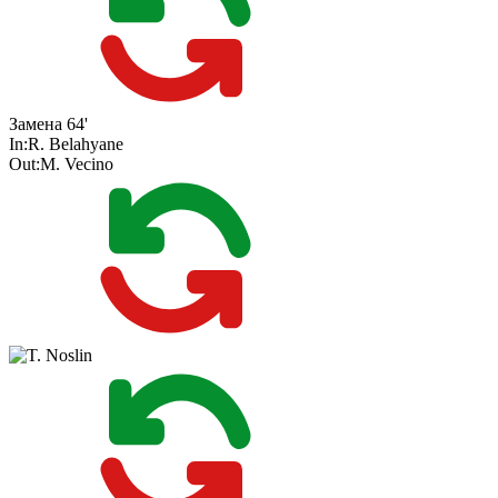
Замена
64'
In:
R. Belahyane
Out:
M. Vecino