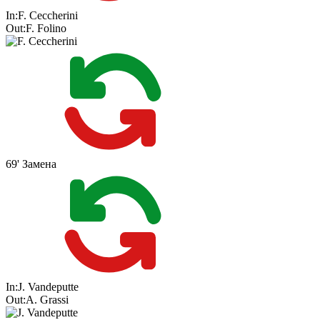
In:
F. Ceccherini
Out:
F. Folino
69'
Замена
In:
J. Vandeputte
Out:
A. Grassi