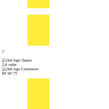
1'
Лацио
2-й тайм
Cremonese
90'
60'
75'