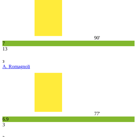
90'
7
13
з
A. Romagnoli
77'
6.9
3
з