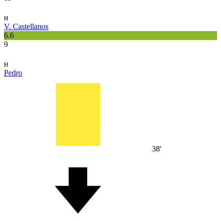
н
V. Castellanos
6.6
9
н
Pedro
38'