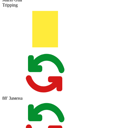
Tripping
88'
Замена