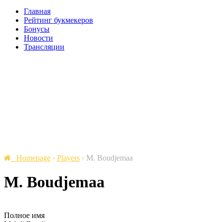
Главная
Рейтинг букмекеров
Бонусы
Новости
Трансляции
Homepage
›
Players
›
M. Boudjemaa
M. Boudjemaa
Полное имя