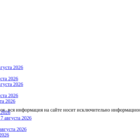
ста 2026
ста 2026
тавок, вся информация на сайте носит исключительно информацио
 2026
августа 2026