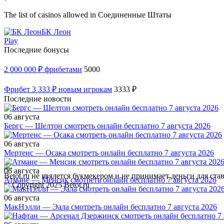
The list of casinos allowed in Соединенные Штаты
БК Леон
Play
Последние бонусы
2 000 000 ₽ фрибетами
5000
Фрибет 3 333 ₽ новым игрокам
3333 ₽
Последние новости
06 августа
Бергс — Шелтон смотреть онлайн бесплатно 7 августа 2026
06 августа
Мертенс — Осака смотреть онлайн бесплатно 7 августа 2026
06 августа
Betot.ru не явялется букмекером и не принимает деньги для с
Атмане — Менсик смотреть онлайн бесплатно 7 августа 2026
© Copyright 2025 Betot.ru
06 августа
МакНэлли — Эала смотреть онлайн бесплатно 7 августа 2026