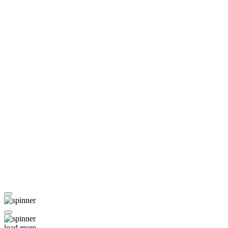
load more