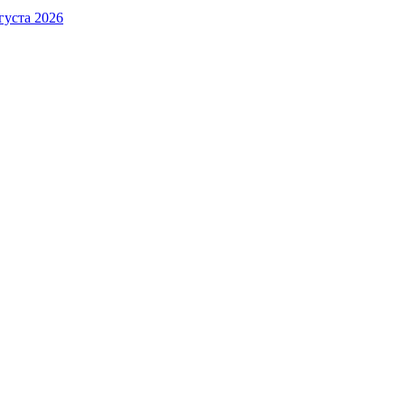
густа 2026