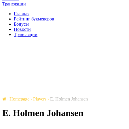
Трансляции
Главная
Рейтинг букмекеров
Бонусы
Новости
Трансляции
Homepage
›
Players
›
E. Holmen Johansen
E. Holmen Johansen