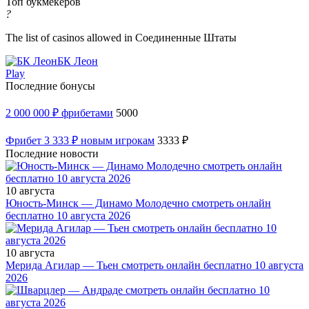
Топ букмекеров
?
The list of casinos allowed in Соединенные Штаты
БК Леон
Play
Последние бонусы
2 000 000 ₽ фрибетами
5000
Фрибет 3 333 ₽ новым игрокам
3333 ₽
Последние новости
10 августа
Юность-Минск — Динамо Молодечно смотреть онлайн
бесплатно 10 августа 2026
10 августа
Мерида Агилар — Тьен смотреть онлайн бесплатно 10 августа
2026