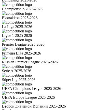
Bundesliga 2025-2026
Championship 2025-2026
Ekstraklasa 2025-2026
La Liga 2025-2026
Ligue 1 2025-2026
Premier League 2025-2026
Primeira Liga 2025-2026
Russian Premier League 2025-2026
Serie A 2025-2026
Süper Lig 2025-2026
UEFA Champions League 2025-2026
UEFA Europa League 2025-2026
Второй дивизион Испании 2025-2026