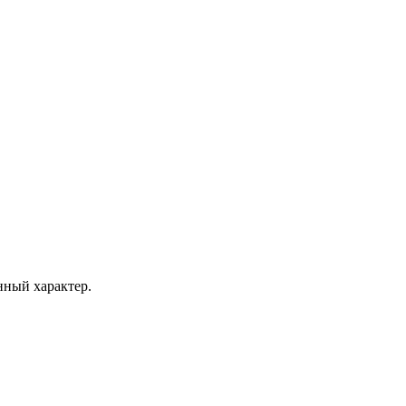
нный характер.