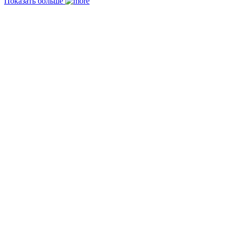
Показать больше