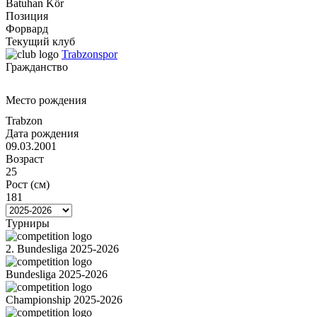
Batuhan Kör
Позиция
Форвард
Текущий клуб
Trabzonspor
Гражданство
Место рождения
Trabzon
Дата рождения
09.03.2001
Возраст
25
Рост (см)
181
Турниры
2. Bundesliga 2025-2026
Bundesliga 2025-2026
Championship 2025-2026