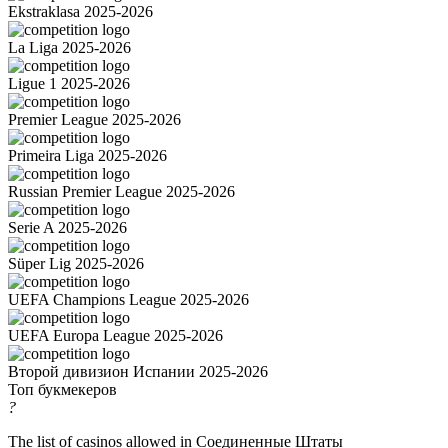
Ekstraklasa 2025-2026
La Liga 2025-2026
Ligue 1 2025-2026
Premier League 2025-2026
Primeira Liga 2025-2026
Russian Premier League 2025-2026
Serie A 2025-2026
Süper Lig 2025-2026
UEFA Champions League 2025-2026
UEFA Europa League 2025-2026
Второй дивизион Испании 2025-2026
Топ букмекеров
?
The list of casinos allowed in Соединенные Штаты