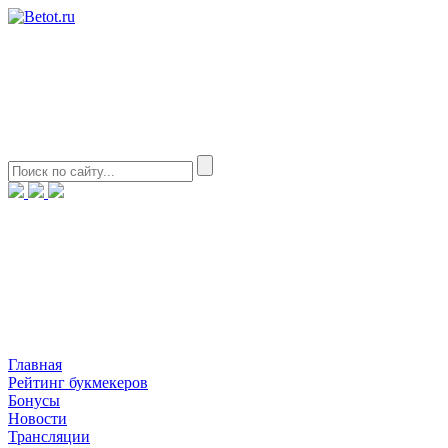
Главная
Рейтинг букмекеров
Бонусы
Новости
Трансляции