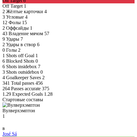
On Target
6
Off Target
1
2
Жёлтые карточки
4
3
Угловые
4
12
Фолы
15
2
Оффсайды
1
43
Владение мячом
57
9
Удары
7
2
Удары в створ
6
0
Голы
2
1
Shots off Goal
1
6
Blocked Shots
0
6
Shots insidebox
7
3
Shots outsidebox
0
4
Goalkeeper Saves
2
341
Total passes
456
264
Passes accurate
375
1.29
Expected Goals
1.28
Стартовые составы
Вулверхэмптон
1
в
José Sá