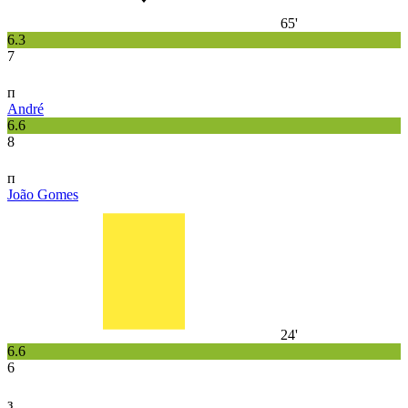
65'
6.3
7
п
André
6.6
8
п
João Gomes
24'
6.6
6
з