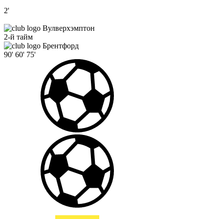
2'
Вулверхэмптон
2-й тайм
Брентфорд
90'
60'
75'