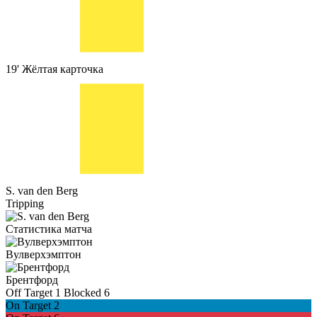
19'
Жёлтая карточка
S. van den Berg
Tripping
Статистика матча
Вулверхэмптон
Брентфорд
Off Target
1
Blocked
6
On Target
2