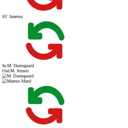
65'
Замена
In:
M. Damsgaard
Out:
M. Jensen