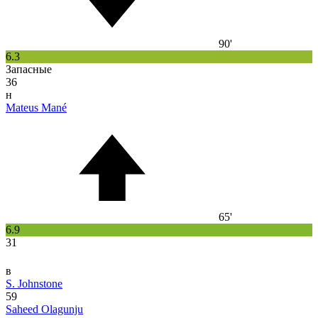
90'
6.3
Запасные
36
н
Mateus Mané
65'
6.9
31
в
S. Johnstone
59
Saheed Olagunju