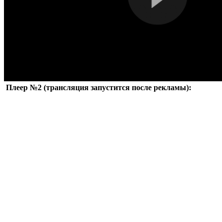
Плеер №2 (трансляция запустится после рекламы):