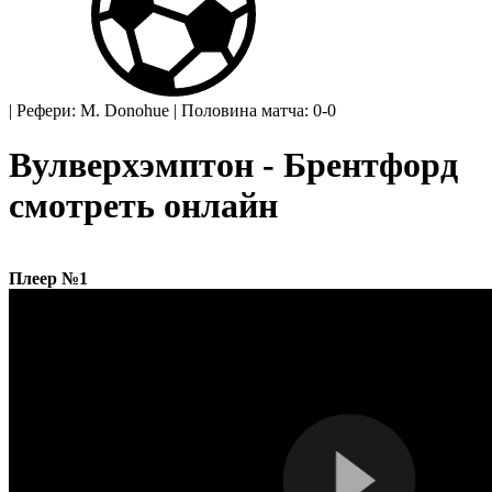
|
Рефери: M. Donohue
|
Половина матча: 0-0
Вулверхэмптон - Брентфорд
смотреть онлайн
Плеер №1