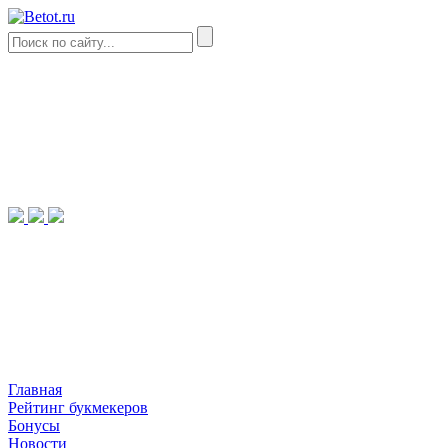
Главная
Рейтинг букмекеров
Бонусы
Новости