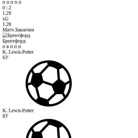
п
п
п
п
п
0
:
2
1.29
xG
1.28
Матч Закончен
Брентфорд
п
в
п
п
н
K. Lewis-Potter
63'
K. Lewis-Potter
83'