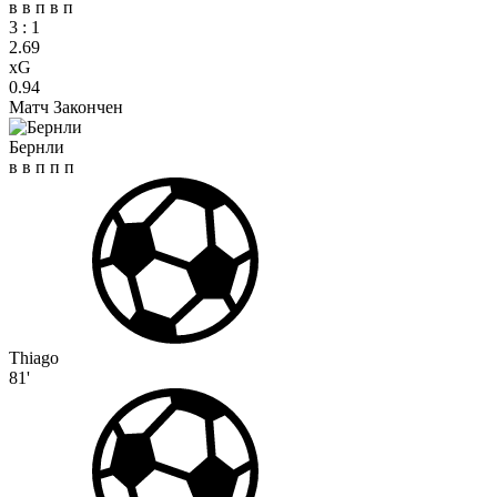
в
в
п
в
п
3
:
1
2.69
xG
0.94
Матч Закончен
Бернли
в
в
п
п
п
Thiago
81'