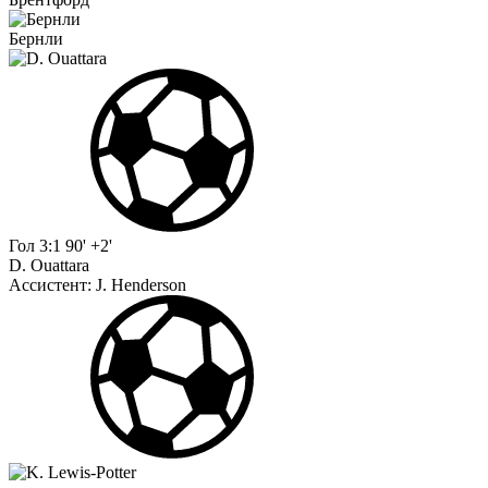
Бернли
Гол
3:1
90' +2'
D. Ouattara
Ассистент:
J. Henderson