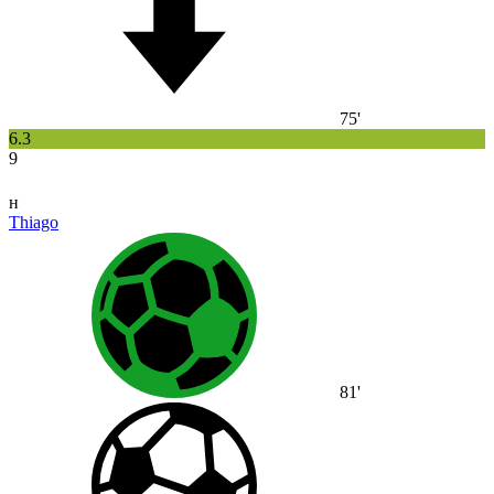
75'
6.3
9
н
Thiago
81'