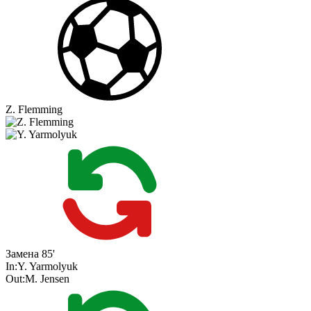
Z. Flemming
Замена
85'
In:
Y. Yarmolyuk
Out:
M. Jensen