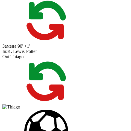
Замена
90' +1'
In:
K. Lewis-Potter
Out:
Thiago