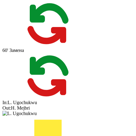
60'
Замена
In:
L. Ugochukwu
Out:
H. Mejbri