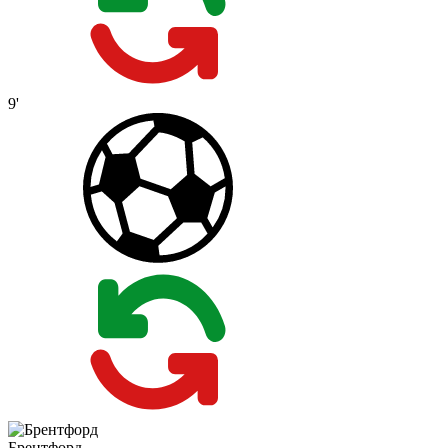
9'
Брентфорд