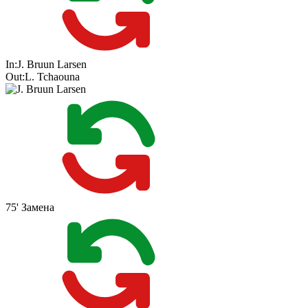
In:
J. Bruun Larsen
Out:
L. Tchaouna
75'
Замена