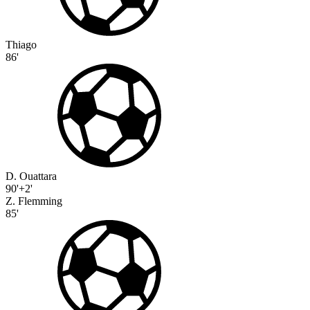
Thiago
86'
D. Ouattara
90'+2'
Z. Flemming
85'