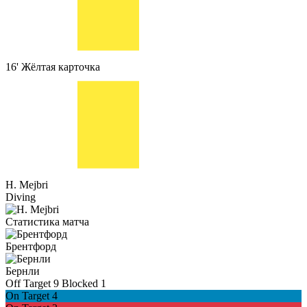
16'
Жёлтая карточка
H. Mejbri
Diving
Статистика матча
Брентфорд
Бернли
Off Target
9
Blocked
1
On Target
4