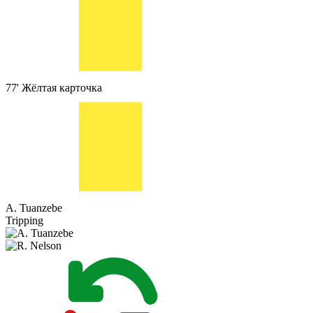
77'
Жёлтая карточка
A. Tuanzebe
Tripping