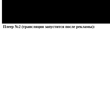
Плеер №2 (трансляция запустится после рекламы):