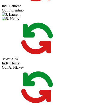
In:
J. Laurent
Out:
Florentino
Замена
74'
In:
R. Henry
Out:
A. Hickey