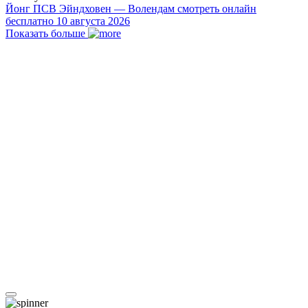
Йонг ПСВ Эйндховен — Волендам смотреть онлайн
бесплатно 10 августа 2026
Показать больше