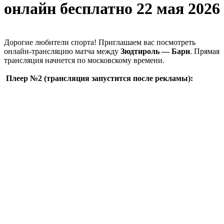
онлайн бесплатно 22 мая 2026
Дорогие любители спорта! Приглашаем вас посмотреть
онлайн-трансляцию матча между
Зюдтироль — Бари
. Прямая
трансляция начнется по московскому времени.
Плеер №2 (трансляция запустится после рекламы):