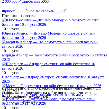
2 000 000 ₽ фрибетами
5000
Фрибет 3 333 ₽ новым игрокам
3333 ₽
Последние новости
10 августа
Юность-Минск — Динамо Молодечно смотреть онлайн
бесплатно 10 августа 2026
10 августа
Мерида Агилар — Тьен смотреть онлайн бесплатно 10 августа
2026
10 августа
Шварцлер — Андраде смотреть онлайн бесплатно 10 августа
2026
Betot.ru не явялется букмекером и не принимает деньги для
10 августа
ставок, вся информация на сайте носит исключительно
Мосс — Одд смотреть онлайн бесплатно 10 августа 2026
информационный характер.
© Copyright 2025 Betot.ru
10 августа