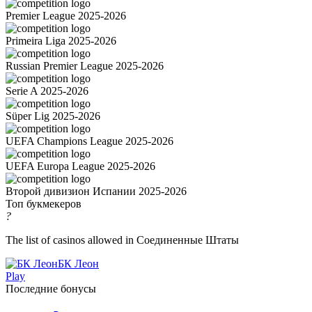
Premier League 2025-2026
Primeira Liga 2025-2026
Russian Premier League 2025-2026
Serie A 2025-2026
Süper Lig 2025-2026
UEFA Champions League 2025-2026
UEFA Europa League 2025-2026
Второй дивизион Испании 2025-2026
Топ букмекеров
?
The list of casinos allowed in Соединенные Штаты
БК Леон
Play
Последние бонусы