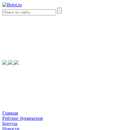
Главная
Рейтинг букмекеров
Бонусы
Новости