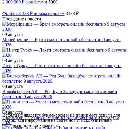
2 000 000 ₽ фрибетами
5000
Фрибет 3 333 ₽ новым игрокам
3333 ₽
Последние новости
09 августа
Морейренше — Брага смотреть онлайн бесплатно 9 августа
2026
08 августа
Интер Турку — Лахти смотреть онлайн бесплатно 9 августа
2026
08 августа
Вольфсбергер АК — Ред Булл Зальцбург смотреть онлайн
бесплатно 9 августа 2026
08 августа
Betot.ru не явялется букмекером и не принимает деньги для
Гронинген — Утрехт смотреть онлайн бесплатно 9 августа
ставок, вся информация на сайте носит исключительно
2026
информационный характер.