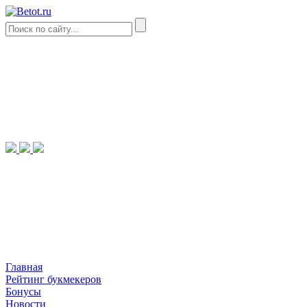
Главная
Рейтинг букмекеров
Бонусы
Новости