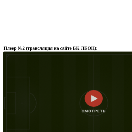
Плеер №2 (трансляция на сайте БК ЛЕОН):