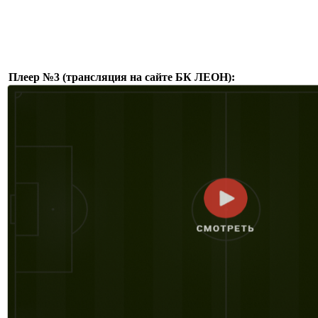
Плеер №3 (трансляция на сайте БК ЛЕОН):