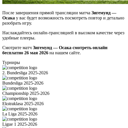
После завершения прямой трансляции матча
Зигемунд —
Осака
у вас будет возможность посмотреть повтор и детально
разобрать игру.
Наслаждайтесь онлайн-трансляцией в высоком качестве через
удобные плееры.
Смотрите матч
Зигемунд — Осака смотреть онлайн
бесплатно 26 мая 2026
на нашем сайте.
Турниры
2. Bundesliga 2025-2026
Bundesliga 2025-2026
Championship 2025-2026
Ekstraklasa 2025-2026
La Liga 2025-2026
Ligue 1 2025-2026