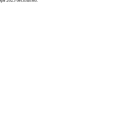
ря 2025 бесплатно.