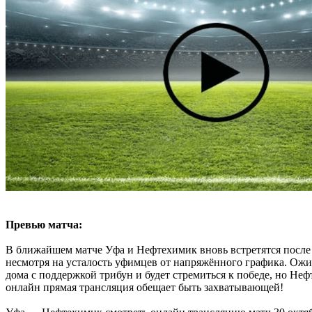
Превью матча:
В ближайшем матче Уфа и Нефтехимик вновь встретятся после н
несмотря на усталость уфимцев от напряжённого графика. Ожи
дома с поддержкой трибун и будет стремиться к победе, но Н
онлайн прямая трансляция обещает быть захватывающей!