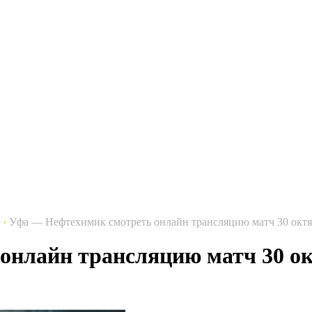
›
Уфа — Нефтехимик смотреть онлайн трансляцию матч 30 октя
онлайн трансляцию матч 30 ок