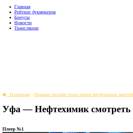
Главная
Рейтинг букмекеров
Бонусы
Новости
Трансляции
Homepage
›
Прямые онлайн трансляции футбольных матчей
Уфа — Нефтехимик смотреть 
Плеер №1