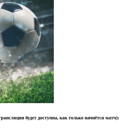
ансляция будет доступна, как только начнётся матч):