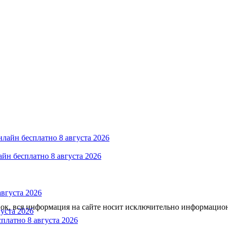
йн бесплатно 8 августа 2026
тавок, вся информация на сайте носит исключительно информацио
уста 2026