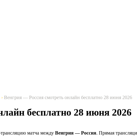
›
Венгрия — Россия смотреть онлайн бесплатно 28 июня 2026
нлайн бесплатно 28 июня 2026
н-трансляцию матча между
Венгрия — Россия
. Прямая трансляци