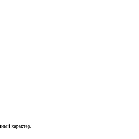
нный характер.