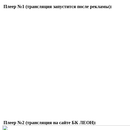
Плеер №1 (трансляция запустится после рекламы):
Плеер №2 (трансляция на сайте БК ЛЕОН):