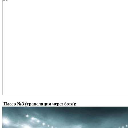
Плеер №3 (трансляция через бота):