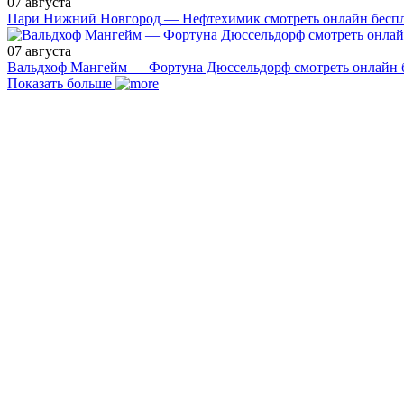
07 августа
Пари Нижний Новгород — Нефтехимик смотреть онлайн беспла
07 августа
Вальдхоф Мангейм — Фортуна Дюссельдорф смотреть онлайн б
Показать больше