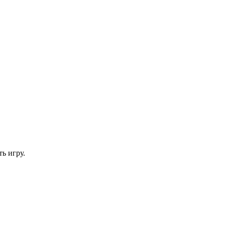
ь игру.