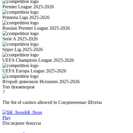
Premier League 2025-2026
Primeira Liga 2025-2026
Russian Premier League 2025-2026
Serie A 2025-2026
Süper Lig 2025-2026
UEFA Champions League 2025-2026
UEFA Europa League 2025-2026
Второй дивизион Испании 2025-2026
Топ букмекеров
?
The list of casinos allowed in Соединенные Штаты
БК Леон
Play
Последние бонусы