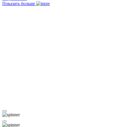
Показать больше