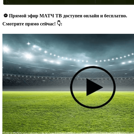
⚽️ Прямой эфир МАТЧ ТВ доступен онлайн и бесплатно.
Смотрите прямо сейчас! 👇: