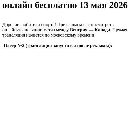
онлайн бесплатно 13 мая 2026
Дорогие любители спорта! Приглашаем вас посмотреть
онлайн-трансляцию матча между
Венгрия — Канада
. Прямая
трансляция начнется по московскому времени.
Плеер №2 (трансляция запустится после рекламы):