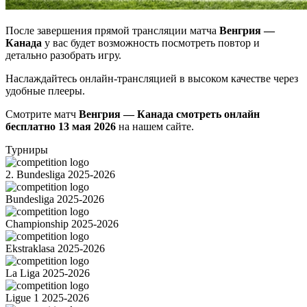
После завершения прямой трансляции матча
Венгрия —
Канада
у вас будет возможность посмотреть повтор и
детально разобрать игру.
Наслаждайтесь онлайн-трансляцией в высоком качестве через
удобные плееры.
Смотрите матч
Венгрия — Канада смотреть онлайн
бесплатно 13 мая 2026
на нашем сайте.
Турниры
2. Bundesliga 2025-2026
Bundesliga 2025-2026
Championship 2025-2026
Ekstraklasa 2025-2026
La Liga 2025-2026
Ligue 1 2025-2026