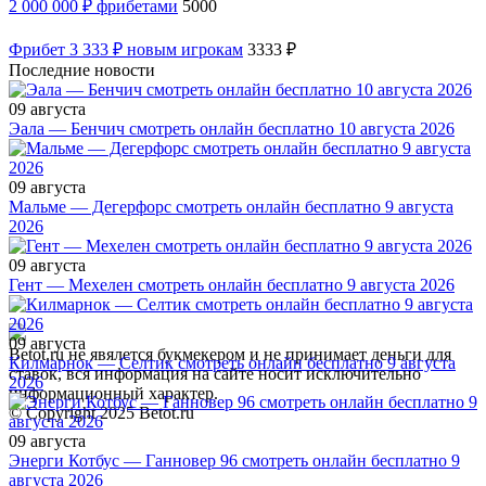
2 000 000 ₽ фрибетами
5000
Фрибет 3 333 ₽ новым игрокам
3333 ₽
Последние новости
09 августа
Эала — Бенчич смотреть онлайн бесплатно 10 августа 2026
09 августа
Мальме — Дегерфорс смотреть онлайн бесплатно 9 августа
2026
09 августа
Гент — Мехелен смотреть онлайн бесплатно 9 августа 2026
09 августа
Betot.ru не явялется букмекером и не принимает деньги для
Килмарнок — Селтик смотреть онлайн бесплатно 9 августа
ставок, вся информация на сайте носит исключительно
2026
информационный характер.
© Copyright 2025 Betot.ru
09 августа
Энерги Котбус — Ганновер 96 смотреть онлайн бесплатно 9
августа 2026