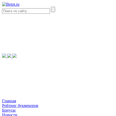
Главная
Рейтинг букмекеров
Бонусы
Новости