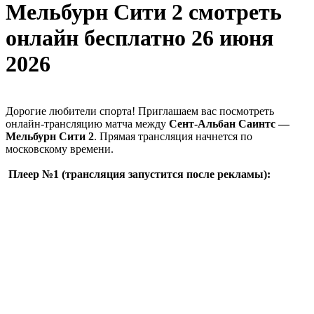
Мельбурн Сити 2 смотреть
онлайн бесплатно 26 июня
2026
Дорогие любители спорта! Приглашаем вас посмотреть
онлайн-трансляцию матча между
Сент-Альбан Саинтс —
Мельбурн Сити 2
. Прямая трансляция начнется по
московскому времени.
Плеер №1 (трансляция запустится после рекламы):