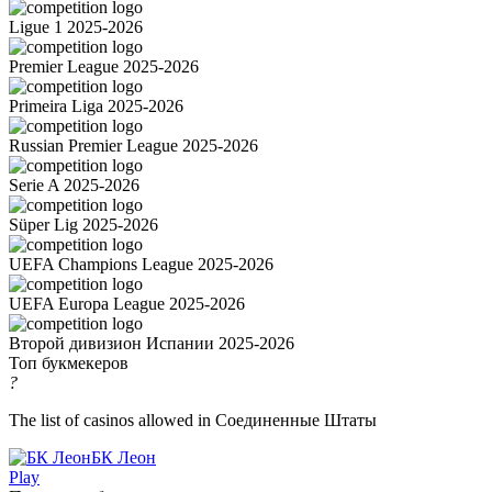
Ligue 1 2025-2026
Premier League 2025-2026
Primeira Liga 2025-2026
Russian Premier League 2025-2026
Serie A 2025-2026
Süper Lig 2025-2026
UEFA Champions League 2025-2026
UEFA Europa League 2025-2026
Второй дивизион Испании 2025-2026
Топ букмекеров
?
The list of casinos allowed in Соединенные Штаты
БК Леон
Play