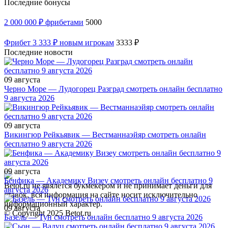
Последние бонусы
2 000 000 ₽ фрибетами
5000
Фрибет 3 333 ₽ новым игрокам
3333 ₽
Последние новости
09 августа
Черно Море — Лудогорец Разград смотреть онлайн бесплатно
9 августа 2026
09 августа
Викингюр Рейкьявик — Вестманнаэйяр смотреть онлайн
бесплатно 9 августа 2026
09 августа
Бенфика — Академику Визеу смотреть онлайн бесплатно 9
Betot.ru не явялется букмекером и не принимает деньги для
августа 2026
ставок, вся информация на сайте носит исключительно
информационный характер.
09 августа
© Copyright 2025 Betot.ru
Базель — Тун смотреть онлайн бесплатно 9 августа 2026