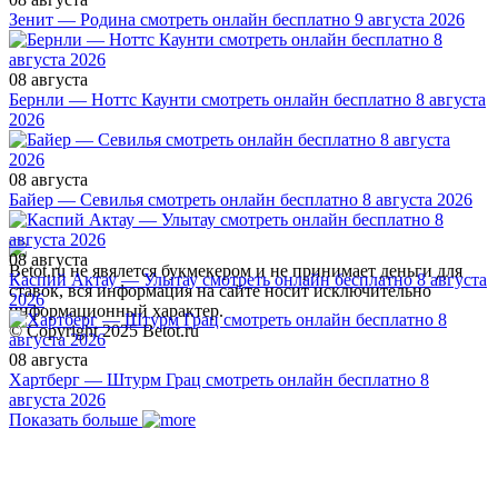
Зенит — Родина смотреть онлайн бесплатно 9 августа 2026
08 августа
Бернли — Ноттс Каунти смотреть онлайн бесплатно 8 августа
2026
08 августа
Байер — Севилья смотреть онлайн бесплатно 8 августа 2026
08 августа
Betot.ru не явялется букмекером и не принимает деньги для
Каспий Актау — Улытау смотреть онлайн бесплатно 8 августа
ставок, вся информация на сайте носит исключительно
2026
информационный характер.
© Copyright 2025 Betot.ru
08 августа
Хартберг — Штурм Грац смотреть онлайн бесплатно 8
августа 2026
Показать больше