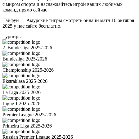
с миром спорта и наслаждайтесь игрой ваших любимых
команд прямо сейчас!
Тайфун — Амурские тигры cмотреть онлайн матч 16 октября
2025 у нас сайте бесплатно.
Турниры
2. Bundesliga 2025-2026
Bundesliga 2025-2026
Championship 2025-2026
Ekstraklasa 2025-2026
La Liga 2025-2026
Ligue 1 2025-2026
Premier League 2025-2026
Primeira Liga 2025-2026
Russian Premier League 2025-2026