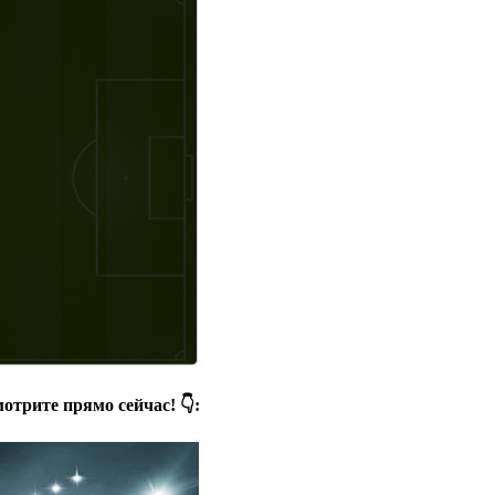
трите прямо сейчас! 👇: