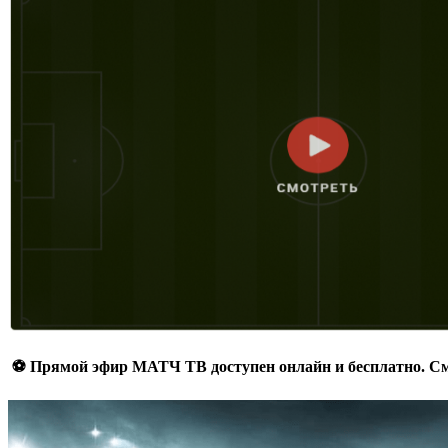
⚽️ Прямой эфир МАТЧ ТВ доступен онлайн и бесплатно. Смо