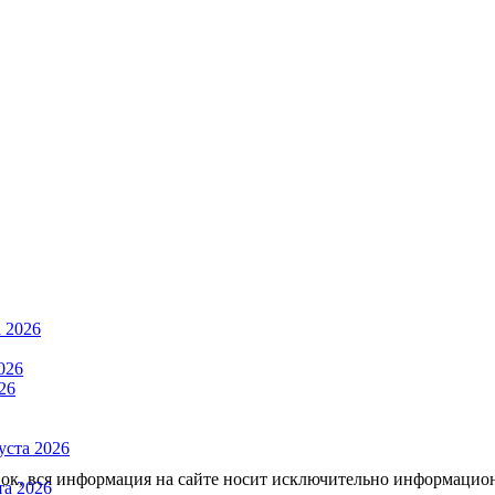
026
тавок, вся информация на сайте носит исключительно информацио
та 2026