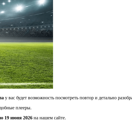
ла
у вас будет возможность посмотреть повтор и детально разобра
удобные плееры.
о 19 июня 2026
на нашем сайте.