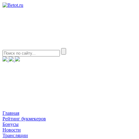
Главная
Рейтинг букмекеров
Бонусы
Новости
Трансляции