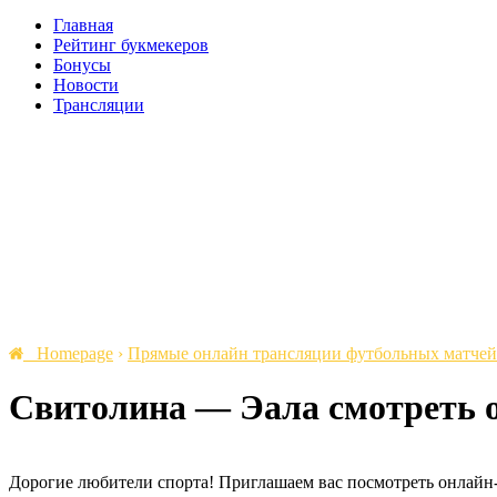
Главная
Рейтинг букмекеров
Бонусы
Новости
Трансляции
Homepage
›
Прямые онлайн трансляции футбольных матчей
Свитолина — Эала смотреть о
Дорогие любители спорта! Приглашаем вас посмотреть онлай