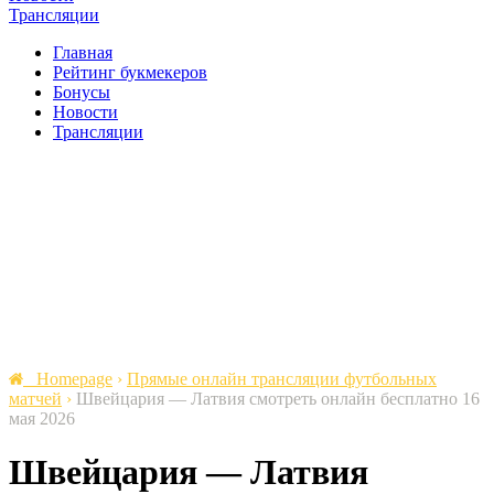
Трансляции
Главная
Рейтинг букмекеров
Бонусы
Новости
Трансляции
Homepage
›
Прямые онлайн трансляции футбольных
матчей
›
Швейцария — Латвия смотреть онлайн бесплатно 16
мая 2026
Швейцария — Латвия