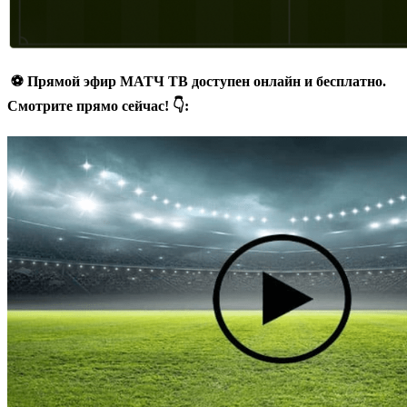
⚽️ Прямой эфир МАТЧ ТВ доступен онлайн и бесплатно.
Смотрите прямо сейчас! 👇: