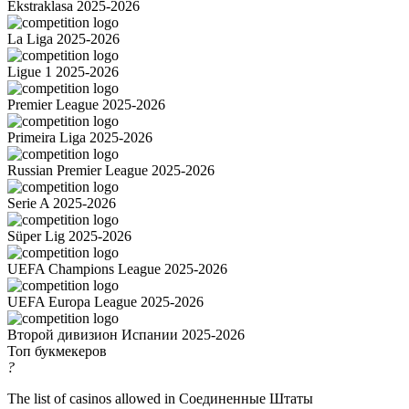
Ekstraklasa 2025-2026
La Liga 2025-2026
Ligue 1 2025-2026
Premier League 2025-2026
Primeira Liga 2025-2026
Russian Premier League 2025-2026
Serie A 2025-2026
Süper Lig 2025-2026
UEFA Champions League 2025-2026
UEFA Europa League 2025-2026
Второй дивизион Испании 2025-2026
Топ букмекеров
?
The list of casinos allowed in Соединенные Штаты