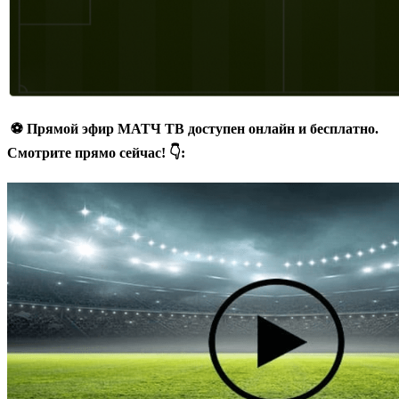
⚽️ Прямой эфир МАТЧ ТВ доступен онлайн и бесплатно.
Смотрите прямо сейчас! 👇: