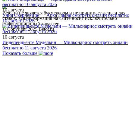
10 августа
Betot.ru не явялется букмекером и не принимает деньги для
Уния Скерневице — Арка Гдыня смотреть онлайн бесплатно
ставок, вся информация на сайте носит исключительно
10 августа 2026
информационный характер.
© Copyright 2025 Betot.ru
10 августа
Индепендьенте Медельин — Мильонариос смотреть онлайн
бесплатно 11 августа 2026
Показать больше