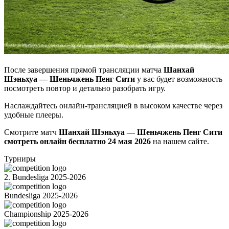
После завершения прямой трансляции матча
Шанхай
Шэньхуа — Шеньчжень Пенг Сити
у вас будет возможность
посмотреть повтор и детально разобрать игру.
Наслаждайтесь онлайн-трансляцией в высоком качестве через
удобные плееры.
Смотрите матч
Шанхай Шэньхуа — Шеньчжень Пенг Сити
смотреть онлайн бесплатно 24 мая 2026
на нашем сайте.
Турниры
2. Bundesliga 2025-2026
Bundesliga 2025-2026
Championship 2025-2026