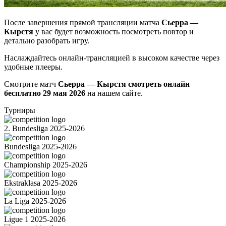
После завершения прямой трансляции матча
Сьерра —
Кырстя
у вас будет возможность посмотреть повтор и
детально разобрать игру.
Наслаждайтесь онлайн-трансляцией в высоком качестве через
удобные плееры.
Смотрите матч
Сьерра — Кырстя смотреть онлайн
бесплатно 29 мая 2026
на нашем сайте.
Турниры
2. Bundesliga 2025-2026
Bundesliga 2025-2026
Championship 2025-2026
Ekstraklasa 2025-2026
La Liga 2025-2026
Ligue 1 2025-2026