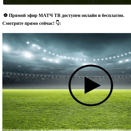
⚽️ Прямой эфир МАТЧ ТВ доступен онлайн и бесплатно.
Смотрите прямо сейчас! 👇: