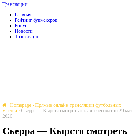
Трансляции
Главная
Рейтинг букмекеров
Бонусы
Новости
Трансляции
Homepage
›
Прямые онлайн трансляции футбольных
матчей
›
Сьерра — Кырстя смотреть онлайн бесплатно 29 мая
2026
Сьерра — Кырстя смотреть