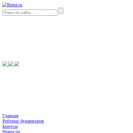
Главная
Рейтинг букмекеров
Бонусы
Новости