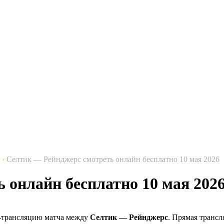
›
Селтик — Рейнджерс смотреть онлайн бесплатно 10 мая 2026
 онлайн бесплатно 10 мая 202
н-трансляцию матча между
Селтик — Рейнджерс
. Прямая трансл