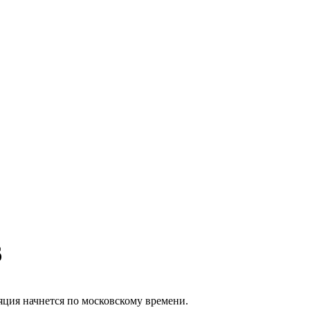
6
яция начнется по московскому времени.