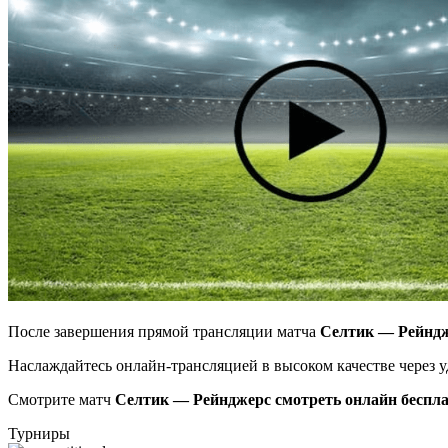
После завершения прямой трансляции матча
Селтик — Рейнд
Наслаждайтесь онлайн-трансляцией в высоком качестве через 
Смотрите матч
Селтик — Рейнджерс смотреть онлайн беспла
Турниры