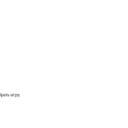
рать игру.