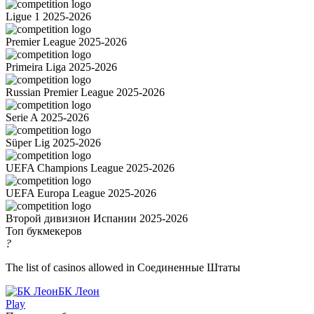
Ligue 1 2025-2026
Premier League 2025-2026
Primeira Liga 2025-2026
Russian Premier League 2025-2026
Serie A 2025-2026
Süper Lig 2025-2026
UEFA Champions League 2025-2026
UEFA Europa League 2025-2026
Второй дивизион Испании 2025-2026
Топ букмекеров
?
The list of casinos allowed in Соединенные Штаты
БК Леон
Play