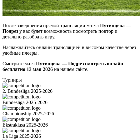
После завершения прямой трансляции матча
Путинцева —
Подрез
у вас будет возможность посмотреть повтор и
детально разобрать игру.
Наслаждайтесь онлайн-трансляцией в высоком качестве через
удобные плееры.
Смотрите матч
Путинцева — Подрез смотреть онлайн
бесплатно 13 мая 2026
на нашем сайте.
Турниры
2. Bundesliga 2025-2026
Bundesliga 2025-2026
Championship 2025-2026
Ekstraklasa 2025-2026
La Liga 2025-2026