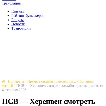
Трансляции
Главная
Рейтинг букмекеров
Бонусы
Новости
Трансляции
Homepage
›
Прямые онлайн трансляции футбольных
матчей
›
ПСВ — Херенвен смотреть онлайн трансляцию матч
4 февраля 2026
ПСВ — Херенвен смотреть