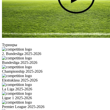
Турниры
2. Bundesliga 2025-2026
Bundesliga 2025-2026
Championship 2025-2026
Ekstraklasa 2025-2026
La Liga 2025-2026
Ligue 1 2025-2026
Premier League 2025-2026