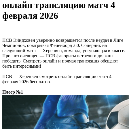
онлайн трансляцию матч 4
февраля 2026
ПСВ Эйндховен уверенно возвращается после неудач в Лиге
Чемпионов, обыгрывая Фейеноорд 3:0. Соперник на
следующий матч — Херенвен, команда, уступающая в классе.
Прогноз очевиден — ПСВ фавориты встречи и должны
победить. Смотреть онлайн и прямая трансляция обещают
быть интересными!
ПСВ — Херенвен смотреть онлайн трансляцию матч 4
февраля 2026 бесплатно.
Плеер №1