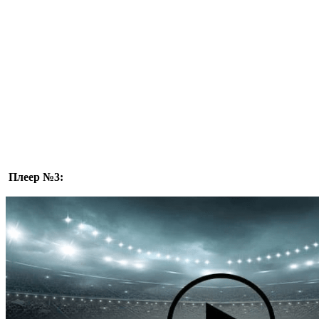
Плеер №3: