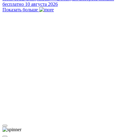
бесплатно 10 августа 2026
Показать больше