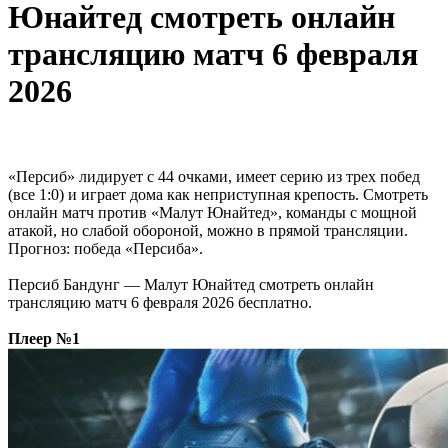
Юнайтед смотреть онлайн
трансляцию матч 6 февраля
2026
«Персиб» лидирует с 44 очками, имеет серию из трех побед
(все 1:0) и играет дома как неприступная крепость. Смотреть
онлайн матч против «Малут Юнайтед», команды с мощной
атакой, но слабой обороной, можно в прямой трансляции.
Прогноз: победа «Персиба».
Персиб Бандунг — Малут Юнайтед смотреть онлайн
трансляцию матч 6 февраля 2026 бесплатно.
Плеер №1