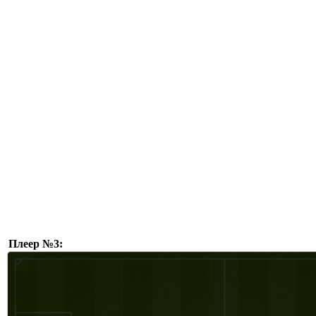
Плеер №3: