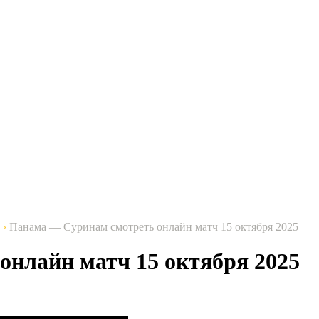
›
Панама — Суринам cмотреть онлайн матч 15 октября 2025
нлайн матч 15 октября 2025