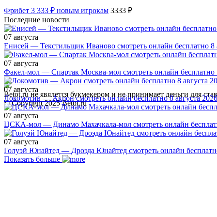
Фрибет 3 333 ₽ новым игрокам
3333 ₽
Последние новости
07 августа
Енисей — Текстильщик Иваново смотреть онлайн бесплатно 8 
07 августа
Факел-мол — Спартак Москва-мол смотреть онлайн бесплатно 7
07 августа
Betot.ru не явялется букмекером и не принимает деньги для с
Локомотив — Акрон смотреть онлайн бесплатно 8 августа 202
© Copyright 2025 Betot.ru
07 августа
ЦСКА-мол — Динамо Махачкала-мол смотреть онлайн бесплатн
07 августа
Голуэй Юнайтед — Дроэда Юнайтед смотреть онлайн бесплатно
Показать больше