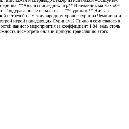
джил Мисиджан и Шеральдо Беккер из испанской «Осасуны».
ерника. **Анализ последних игр** В недавних матчах обе
 от Гондураса после пенальти. — **Суринам:** Ничья с
едной встречей на международном уровне турнира Чемпионата
быстрой игрой нападающих Суринама? Лично я сомневаюсь в
остей данного мероприятия за коэффициент 1.84; ведь столь
можность посмотреть онлайн прямую трансляцию этого