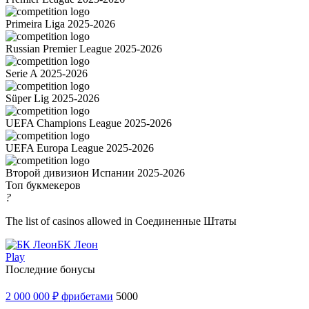
Primeira Liga 2025-2026
Russian Premier League 2025-2026
Serie A 2025-2026
Süper Lig 2025-2026
UEFA Champions League 2025-2026
UEFA Europa League 2025-2026
Второй дивизион Испании 2025-2026
Топ букмекеров
?
The list of casinos allowed in Соединенные Штаты
БК Леон
Play
Последние бонусы
2 000 000 ₽ фрибетами
5000