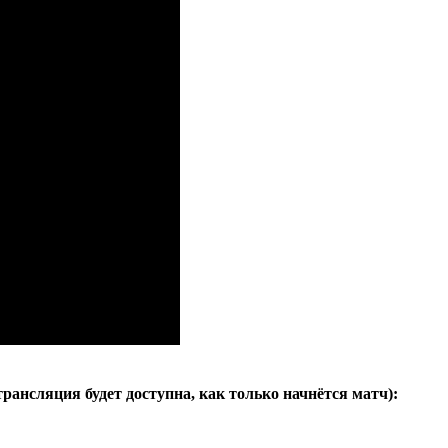
ансляция будет доступна, как только начнётся матч):