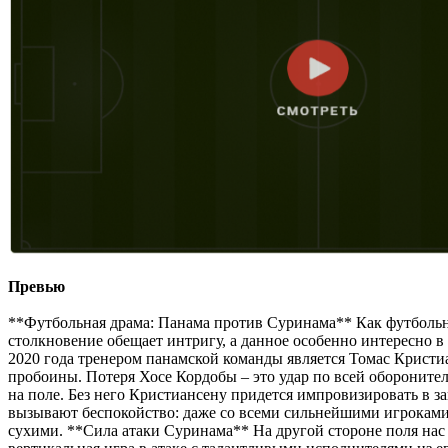
Превью
**Футбольная драма: Панама против Суринама** Как футболь
столкновение обещает интригу, а данное особенно интересно 
2020 года тренером панамской команды является Томас Кристиа
пробоины. Потеря Хосе Кордобы – это удар по всей обороните
на поле. Без него Кристиансену придется импровизировать в з
вызывают беспокойство: даже со всеми сильнейшими игроками 
сухими. **Сила атаки Суринама** На другой стороне поля нас