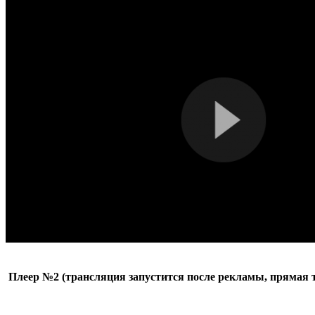
Плеер №2 (трансляция запустится после рекламы, прямая тр