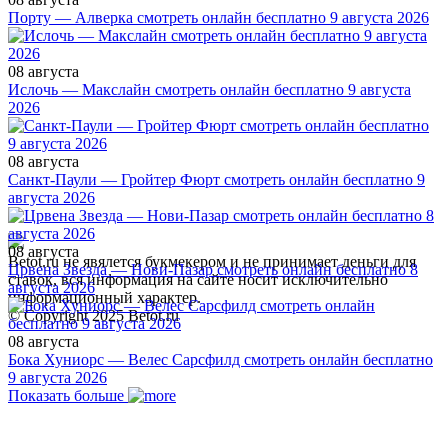
Порту — Алверка смотреть онлайн бесплатно 9 августа 2026
08 августа
Ислочь — Макслайн смотреть онлайн бесплатно 9 августа
2026
08 августа
Санкт-Паули — Гройтер Фюрт смотреть онлайн бесплатно 9
августа 2026
08 августа
Betot.ru не явялется букмекером и не принимает деньги для
Црвена Звезда — Нови-Пазаp смотреть онлайн бесплатно 8
ставок, вся информация на сайте носит исключительно
августа 2026
информационный характер.
© Copyright 2025 Betot.ru
08 августа
Бока Хуниорс — Велес Сарсфилд смотреть онлайн бесплатно
9 августа 2026
Показать больше