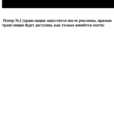
Плеер №2 (трансляция запустится после рекламы, прямая
трансляция будет доступна, как только начнётся матч):