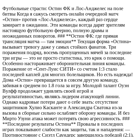
Футбольные страсти: Остин ФК и Лос-Анджелес на поле
битвы Когда я сажусь смотреть онлайн очередной матч
«Остин» против «Лос-Анджелеса», каждый раз сердце
замирает в ожидании. Эти команды всегда дарят зрителям
настоящую футбольную феерию, полную драмы и
неожиданных поворотов. ### **Остин ФК: где прямая
трансляция матча — там эмоции** Текущая форма «Остина»
вызывает тревогу даже у самых стойких фанатов. Три
поражения подряд, восемь пропущенных мячей за последние
три игры — это не просто статистика, это крик о помощи.
Особенно настораживает оборонительная линия команды.
Поражение от «Сент-Луис СИТИ» со счетом 1:3 стало
последней каплей для многих болельщиков. Но есть надежда!
Дома «Остин» превращается в совсем другую команду,
забивая в среднем по 1.8 гола за игру. Молодой талант Оуэн
Вулфф продолжает удивлять своей игрой и
результативностью, являясь лидером атакующей линии.
Однако кадровые потери дают о себе знать: отсутствие
защитников Хулио Касканте и Александра Сватока из-за
вызова в сборные сильно ослабляет оборону команды. И без
Мирто Узуни атака может потерять свою агрессивность. ###
**Последние результаты Остина** Провалы в последних
играх показывают слабости как защиты, так и нападения: —
Противостояние с Сиэтл Саундерс завершилось победой (2:1).