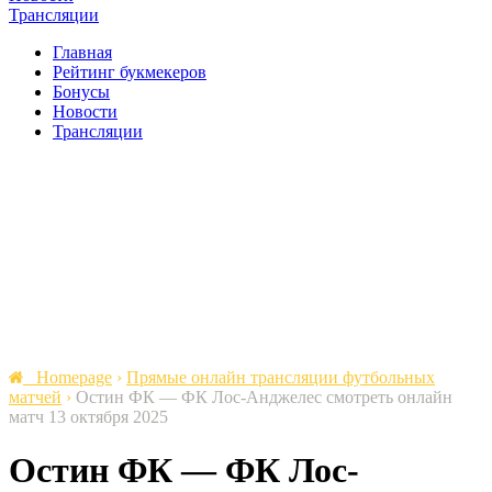
Трансляции
Главная
Рейтинг букмекеров
Бонусы
Новости
Трансляции
Homepage
›
Прямые онлайн трансляции футбольных
матчей
›
Остин ФК — ФК Лос-Анджелес cмотреть онлайн
матч 13 октября 2025
Остин ФК — ФК Лос-