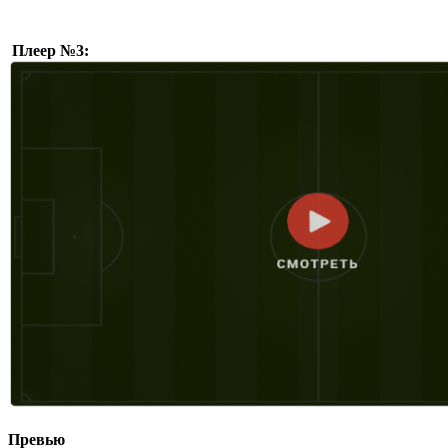
Плеер №3:
Превью