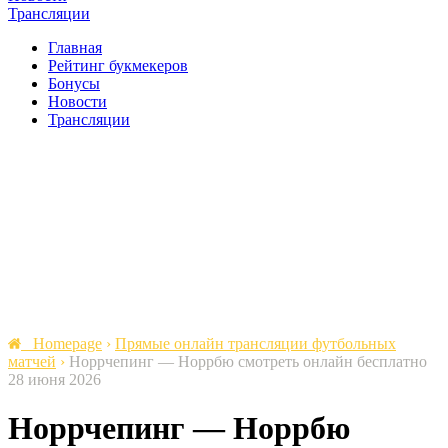
Трансляции
Главная
Рейтинг букмекеров
Бонусы
Новости
Трансляции
Homepage
›
Прямые онлайн трансляции футбольных
матчей
›
Норрчепинг — Норрбю смотреть онлайн бесплатно
28 июня 2026
Норрчепинг — Норрбю