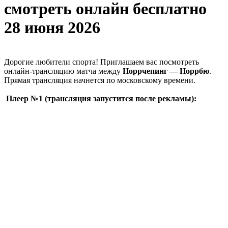
смотреть онлайн бесплатно
28 июня 2026
Дорогие любители спорта! Приглашаем вас посмотреть
онлайн-трансляцию матча между
Норрчепинг — Норрбю
.
Прямая трансляция начнется по московскому времени.
Плеер №1 (трансляция запустится после рекламы):