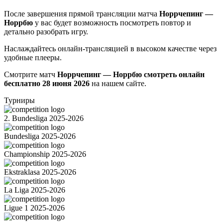
После завершения прямой трансляции матча
Норрчепинг —
Норрбю
у вас будет возможность посмотреть повтор и
детально разобрать игру.
Наслаждайтесь онлайн-трансляцией в высоком качестве через
удобные плееры.
Смотрите матч
Норрчепинг — Норрбю смотреть онлайн
бесплатно 28 июня 2026
на нашем сайте.
Турниры
2. Bundesliga 2025-2026
Bundesliga 2025-2026
Championship 2025-2026
Ekstraklasa 2025-2026
La Liga 2025-2026
Ligue 1 2025-2026