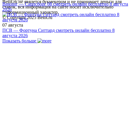
Betot.ru не явялется букмекером и не принимает деньги для
Викинг — Сарпсборг 08 смотреть онлайн бесплатно 8 августа
ставок, вся информация на сайте носит исключительно
2026
информационный характер.
© Copyright 2025 Betot.ru
07 августа
ПСВ — Фортуна Ситтард смотреть онлайн бесплатно 8
августа 2026
Показать больше