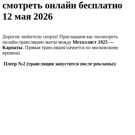
смотреть онлайн бесплатно
12 мая 2026
Дорогие любители спорта! Приглашаем вас посмотреть
онлайн-трансляцию матча между
Металлист 1925 —
Карпаты
. Прямая трансляция начнется по московскому
времени.
Плеер №2 (трансляция запустится после рекламы):