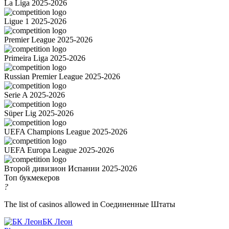
La Liga 2025-2026
Ligue 1 2025-2026
Premier League 2025-2026
Primeira Liga 2025-2026
Russian Premier League 2025-2026
Serie A 2025-2026
Süper Lig 2025-2026
UEFA Champions League 2025-2026
UEFA Europa League 2025-2026
Второй дивизион Испании 2025-2026
Топ букмекеров
?
The list of casinos allowed in Соединенные Штаты
БК Леон