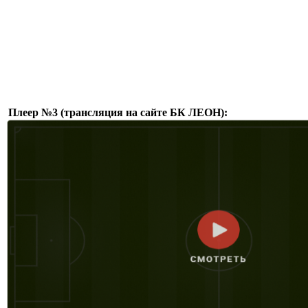
Плеер №3 (трансляция на сайте БК ЛЕОН):