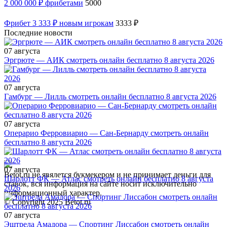
2 000 000 ₽ фрибетами
5000
Фрибет 3 333 ₽ новым игрокам
3333 ₽
Последние новости
07 августа
Эргрюте — АИК смотреть онлайн бесплатно 8 августа 2026
07 августа
Гамбург — Лилль смотреть онлайн бесплатно 8 августа 2026
07 августа
Операрио Ферровиарио — Сан-Бернарду смотреть онлайн
бесплатно 8 августа 2026
07 августа
Betot.ru не явялется букмекером и не принимает деньги для
Шарлотт ФК — Атлас смотреть онлайн бесплатно 8 августа
ставок, вся информация на сайте носит исключительно
2026
информационный характер.
© Copyright 2025 Betot.ru
07 августа
Эштрела Амадора — Спортинг Лиссабон смотреть онлайн