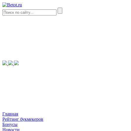
Главная
Рейтинг букмекеров
Бонусы
Новости