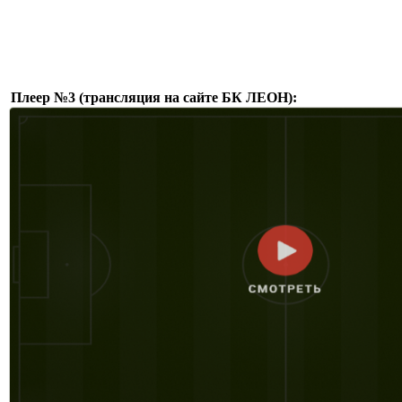
Плеер №3 (трансляция на сайте БК ЛЕОН):