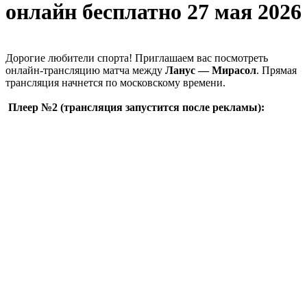
онлайн бесплатно 27 мая 2026
Дорогие любители спорта! Приглашаем вас посмотреть
онлайн-трансляцию матча между
Ланус — Мирасол
. Прямая
трансляция начнется по московскому времени.
Плеер №2 (трансляция запустится после рекламы):