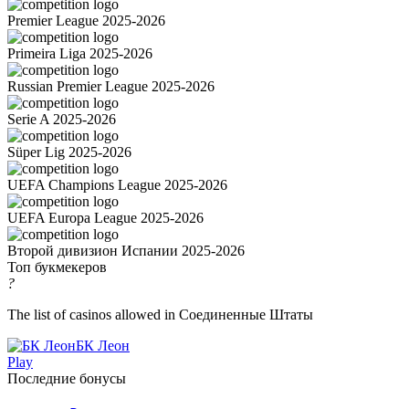
Premier League 2025-2026
Primeira Liga 2025-2026
Russian Premier League 2025-2026
Serie A 2025-2026
Süper Lig 2025-2026
UEFA Champions League 2025-2026
UEFA Europa League 2025-2026
Второй дивизион Испании 2025-2026
Топ букмекеров
?
The list of casinos allowed in Соединенные Штаты
БК Леон
Play
Последние бонусы