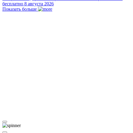
бесплатно 8 августа 2026
Показать больше