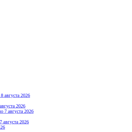
августа 2026
 августа 2026