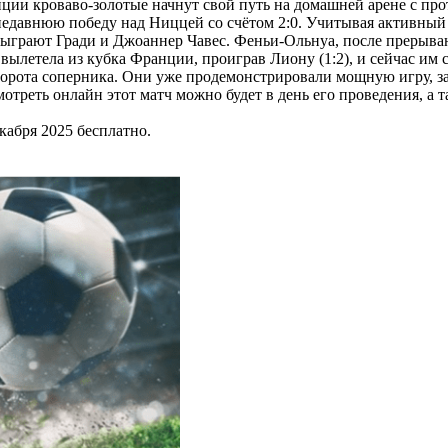
нции кроваво-золотые начнут свой путь на домашней арене с пр
 недавнюю победу над Ниццей со счётом 2:0. Учитывая активный
сыграют Гради и Джоаннер Чавес. Феньи-Ольнуа, после прерывани
 вылетела из кубка Франции, проиграв Лиону (1:2), и сейчас им 
 ворота соперника. Они уже продемонстрировали мощную игру, заб
отреть онлайн этот матч можно будет в день его проведения, а т
абря 2025 бесплатно.