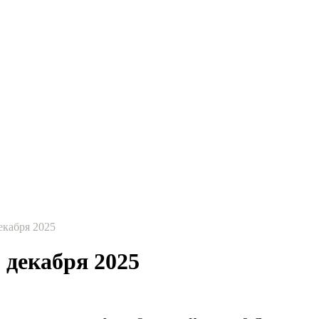
екабря 2025
 декабря 2025