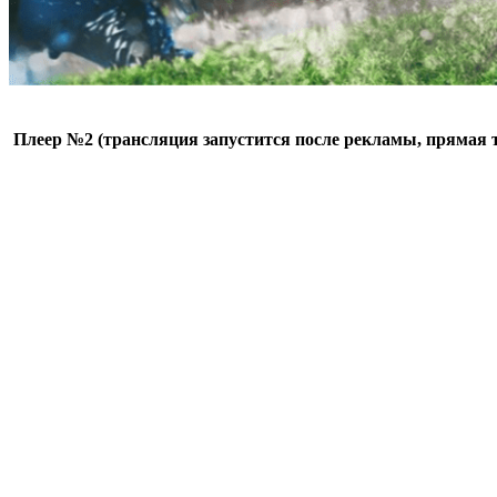
Плеер №2 (трансляция запустится после рекламы, прямая тр