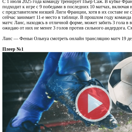
С 1 июля 2025 года команду тренирует Пьер Саж. В кубке Фра
подходит к игре с 9 победами в последних 10 матчах, включая
с представителем низшей Лиги Франции, хотя в их составе не 
сейчас занимает 11-е место в таблице. В прошлом году команда
матч: Ланс, находясь в отличной форме, может забить 3 гола в
ожидаю от них не менее 3 голов против сильного андердога. См
Ланс — Феньи Ольнуа смотреть онлайн трансляцию матч 19 дек
Плеер №1