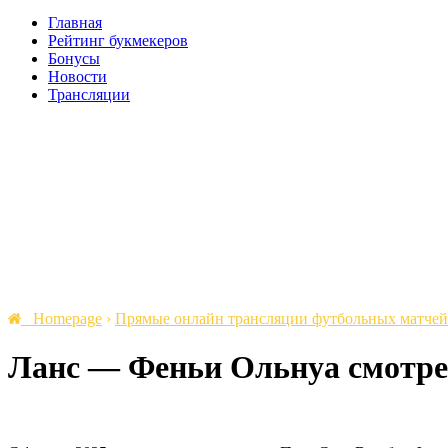
Главная
Рейтинг букмекеров
Бонусы
Новости
Трансляции
Homepage
›
Прямые онлайн трансляции футбольных матчей
Ланс — Феньи Ольнуа смотрет