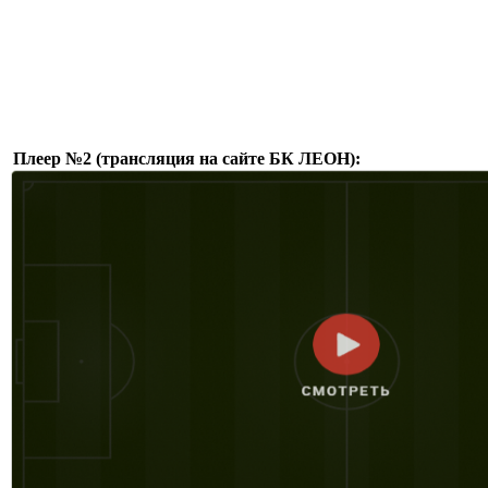
Плеер №2 (трансляция на сайте БК ЛЕОН):