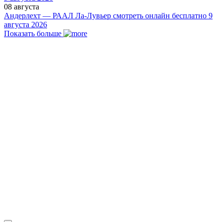
08 августа
Андерлехт — РААЛ Ла-Лувьер смотреть онлайн бесплатно 9
августа 2026
Показать больше