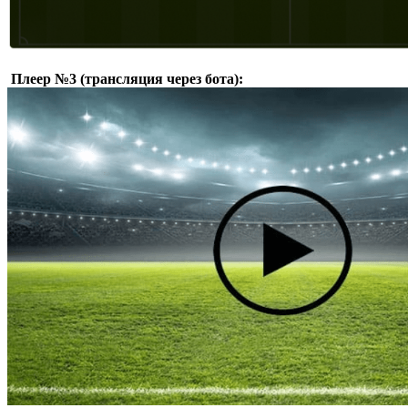
Плеер №3 (трансляция через бота):