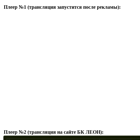
Плеер №1 (трансляция запустится после рекламы):
Плеер №2 (трансляция на сайте БК ЛЕОН):