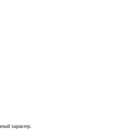
нный характер.