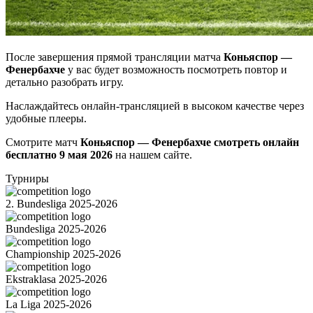
После завершения прямой трансляции матча
Коньяспор —
Фенербахче
у вас будет возможность посмотреть повтор и
детально разобрать игру.
Наслаждайтесь онлайн-трансляцией в высоком качестве через
удобные плееры.
Смотрите матч
Коньяспор — Фенербахче смотреть онлайн
бесплатно 9 мая 2026
на нашем сайте.
Турниры
2. Bundesliga 2025-2026
Bundesliga 2025-2026
Championship 2025-2026
Ekstraklasa 2025-2026
La Liga 2025-2026