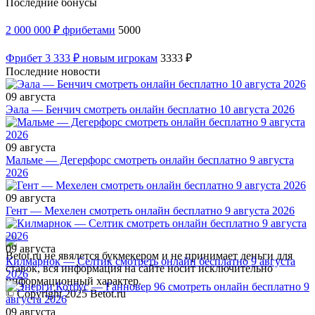
Последние бонусы
2 000 000 ₽ фрибетами
5000
Фрибет 3 333 ₽ новым игрокам
3333 ₽
Последние новости
09 августа
Эала — Бенчич смотреть онлайн бесплатно 10 августа 2026
09 августа
Мальме — Дегерфорс смотреть онлайн бесплатно 9 августа
2026
09 августа
Гент — Мехелен смотреть онлайн бесплатно 9 августа 2026
09 августа
Betot.ru не явялется букмекером и не принимает деньги для
Килмарнок — Селтик смотреть онлайн бесплатно 9 августа
ставок, вся информация на сайте носит исключительно
2026
информационный характер.
© Copyright 2025 Betot.ru
09 августа