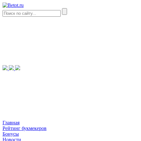
Главная
Рейтинг букмекеров
Бонусы
Новости