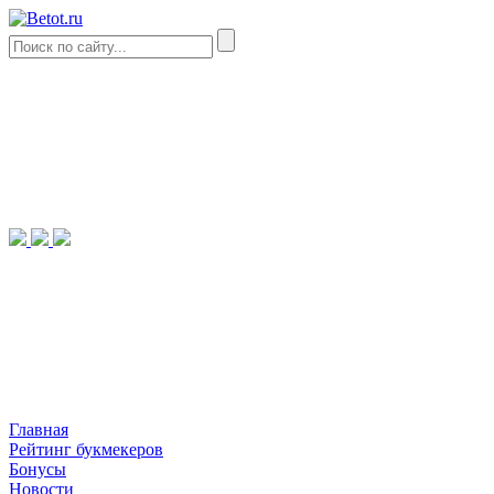
Главная
Рейтинг букмекеров
Бонусы
Новости