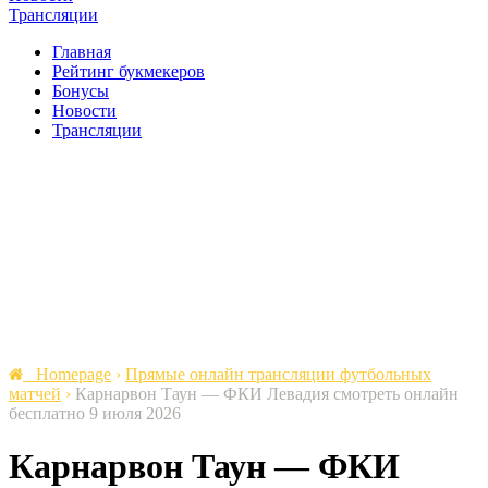
Трансляции
Главная
Рейтинг букмекеров
Бонусы
Новости
Трансляции
Homepage
›
Прямые онлайн трансляции футбольных
матчей
›
Карнарвон Таун — ФКИ Левадия смотреть онлайн
бесплатно 9 июля 2026
Карнарвон Таун — ФКИ