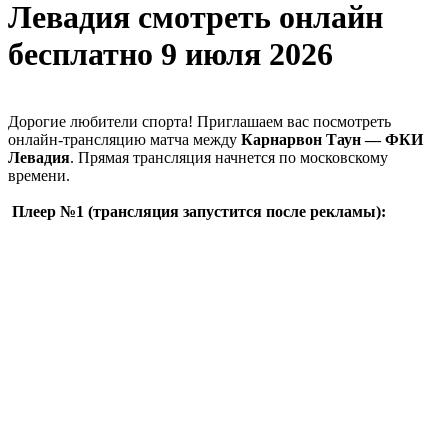
Левадия смотреть онлайн
бесплатно 9 июля 2026
Дорогие любители спорта! Приглашаем вас посмотреть
онлайн-трансляцию матча между
Карнарвон Таун — ФКИ
Левадия
. Прямая трансляция начнется по московскому
времени.
Плеер №1 (трансляция запустится после рекламы):