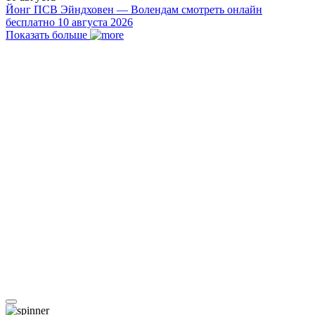
Йонг ПСВ Эйндховен — Волендам смотреть онлайн
бесплатно 10 августа 2026
Показать больше