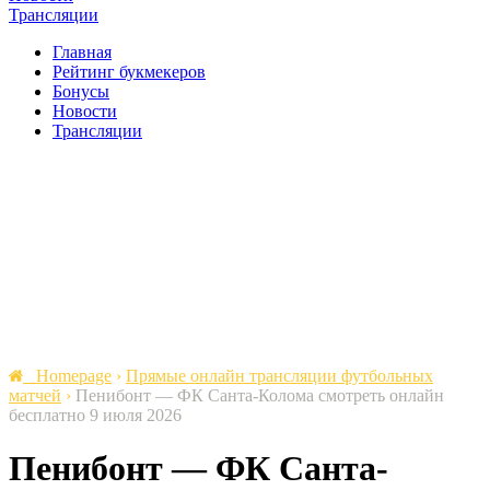
Трансляции
Главная
Рейтинг букмекеров
Бонусы
Новости
Трансляции
Homepage
›
Прямые онлайн трансляции футбольных
матчей
›
Пенибонт — ФК Санта-Колома смотреть онлайн
бесплатно 9 июля 2026
Пенибонт — ФК Санта-