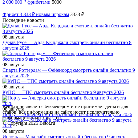
2 000 000 ₽ фрибетами
5000
Фрибет 3 333 ₽ новым игрокам
3333 ₽
Последние новости
08 августа
Дунав Русе — Арда Кырджали смотреть онлайн бесплатно 8
августа 2026
08 августа
Спарта Роттердам — Фейеноорд смотреть онлайн бесплатно 9
августа 2026
08 августа
КуПС — ТПС смотреть онлайн бесплатно 9 августа 2026
Betot.ru не явялется букмекером и не принимает деньги для
08 августа
ставок, вся информация на сайте носит исключительно
Порту — Алверка смотреть онлайн бесплатно 9 августа 2026
информационный характер.
© Copyright 2025 Betot.ru
08 августа
Ислочь — Макслайн смотреть онлайн бесплатно 9 августа