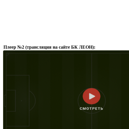
Плеер №2 (трансляция на сайте БК ЛЕОН):