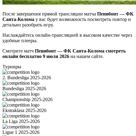
После завершения прямой трансляции матча
Пенибонт — ФК
Санта-Колома
у вас будет возможность посмотреть повтор и
детально разобрать игру.
Наслаждайтесь онлайн-трансляцией в высоком качестве через
удобные плееры.
Смотрите матч
Пенибонт — ФК Санта-Колома смотреть
онлайн бесплатно 9 июля 2026
на нашем сайте.
Турниры
2. Bundesliga 2025-2026
Bundesliga 2025-2026
Championship 2025-2026
Ekstraklasa 2025-2026
La Liga 2025-2026
Ligue 1 2025-2026