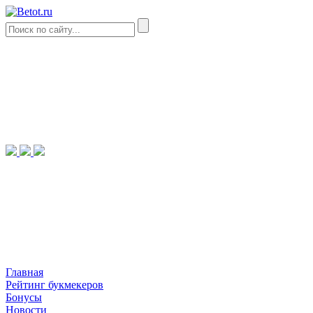
Главная
Рейтинг букмекеров
Бонусы
Новости