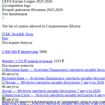
UEFA Europa League 2025-2026
Второй дивизион Испании 2025-2026
Топ букмекеров
?
The list of casinos allowed in Соединенные Штаты
БК Леон
Play
Последние бонусы
2 000 000 ₽ фрибетами
5000
Фрибет 3 333 ₽ новым игрокам
3333 ₽
Последние новости
06 августа
Витория Баия — Атлетико Паранаэнсе смотреть онлайн бесплат
06 августа
Ходар — Музетти смотреть онлайн бесплатно 7 августа 2026
06 августа
Betot.ru не явялется букмекером и не принимает деньги для с
Бристоль Сити — Уолсолл смотреть онлайн бесплатно 6 август