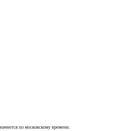
 начнется по московскому времени.