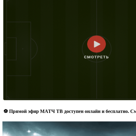
⚽️ Прямой эфир МАТЧ ТВ доступен онлайн и бесплатно. Смо