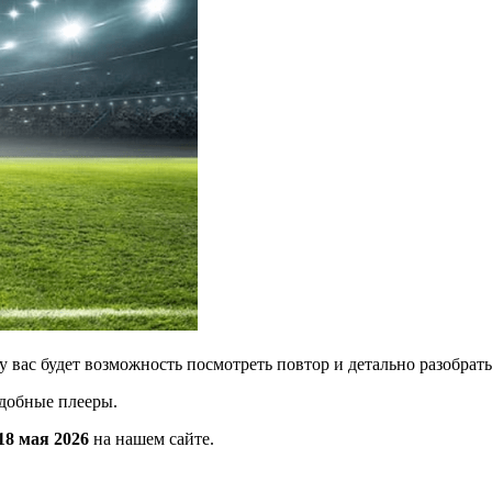
у вас будет возможность посмотреть повтор и детально разобрать
удобные плееры.
18 мая 2026
на нашем сайте.