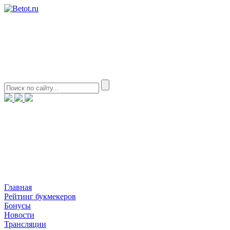
Главная
Рейтинг букмекеров
Бонусы
Новости
Трансляции