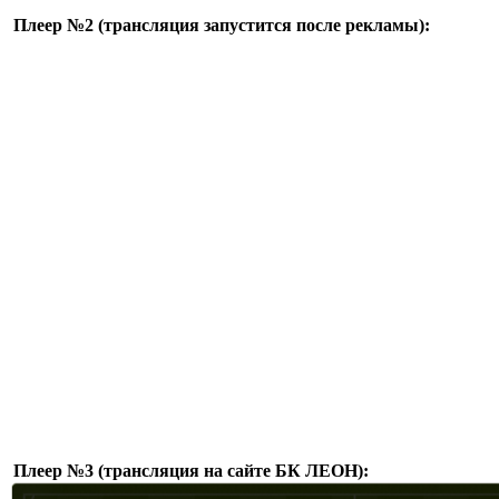
Плеер №2 (трансляция запустится после рекламы):
Плеер №3 (трансляция на сайте БК ЛЕОН):