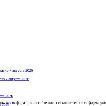
но 7 августа 2026
тавок, вся информация на сайте носит исключительно информацио
а 2026