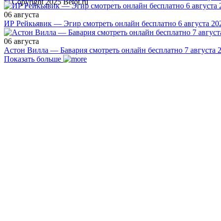
© Copyright 2025 Betot.ru
06 августа
ИР Рейкьявик — Эгир смотреть онлайн бесплатно 6 августа 20
06 августа
Астон Вилла — Бавария смотреть онлайн бесплатно 7 августа 
Показать больше