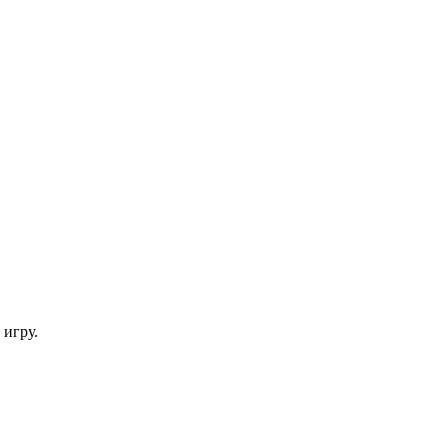
 игру.