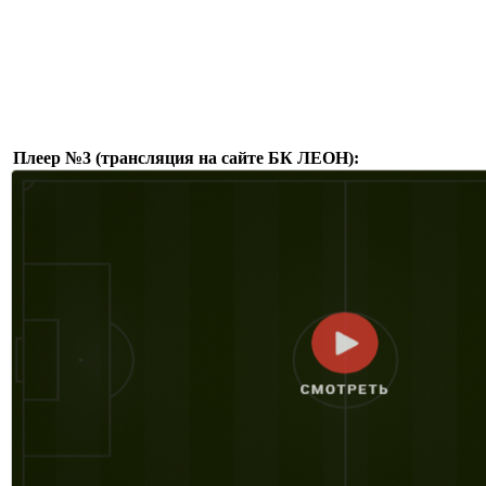
Плеер №3 (трансляция на сайте БК ЛЕОН):