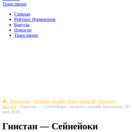
Трансляции
Главная
Рейтинг букмекеров
Бонусы
Новости
Трансляции
Homepage
›
Прямые онлайн трансляции футбольных
матчей
›
Гнистан — Сейнейоки смотреть онлайн бесплатно 30
мая 2026
Гнистан — Сейнейоки