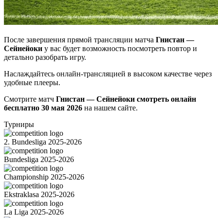
После завершения прямой трансляции матча
Гнистан —
Сейнейоки
у вас будет возможность посмотреть повтор и
детально разобрать игру.
Наслаждайтесь онлайн-трансляцией в высоком качестве через
удобные плееры.
Смотрите матч
Гнистан — Сейнейоки смотреть онлайн
бесплатно 30 мая 2026
на нашем сайте.
Турниры
2. Bundesliga 2025-2026
Bundesliga 2025-2026
Championship 2025-2026
Ekstraklasa 2025-2026
La Liga 2025-2026