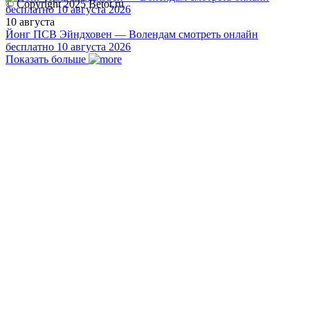
© Copyright 2025 Betot.ru
10 августа
Йонг ПСВ Эйндховен — Волендам смотреть онлайн
бесплатно 10 августа 2026
Показать больше