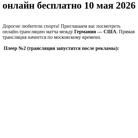
онлайн бесплатно 10 мая 2026
Дорогие любители спорта! Приглашаем вас посмотреть
онлайн-трансляцию матча между
Германия — США
. Прямая
трансляция начнется по московскому времени.
Плеер №2 (трансляция запустится после рекламы):