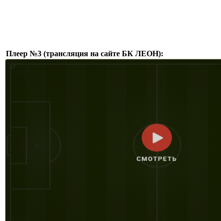
Плеер №3 (трансляция на сайте БК ЛЕОН):