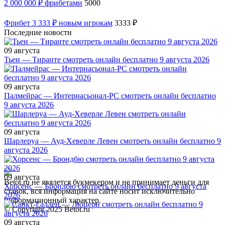
2 000 000 ₽ фрибетами
5000
Фрибет 3 333 ₽ новым игрокам
3333 ₽
Последние новости
09 августа
Тьен — Тиранте смотреть онлайн бесплатно 9 августа 2026
09 августа
Палмейрас — Интернасьонал-РС смотреть онлайн бесплатно
9 августа 2026
09 августа
Шарлеруа — Ауд-Хеверле Левен смотреть онлайн бесплатно 9
августа 2026
09 августа
Betot.ru не явялется букмекером и не принимает деньги для
Хорсенс — Брондбю смотреть онлайн бесплатно 9 августа
ставок, вся информация на сайте носит исключительно
2026
информационный характер.
© Copyright 2025 Betot.ru
09 августа