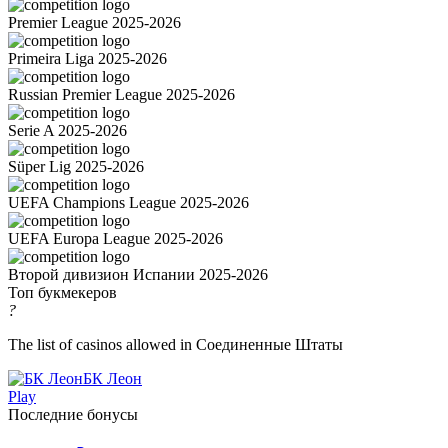
Premier League 2025-2026
Primeira Liga 2025-2026
Russian Premier League 2025-2026
Serie A 2025-2026
Süper Lig 2025-2026
UEFA Champions League 2025-2026
UEFA Europa League 2025-2026
Второй дивизион Испании 2025-2026
Топ букмекеров
?
The list of casinos allowed in Соединенные Штаты
БК Леон
Play
Последние бонусы