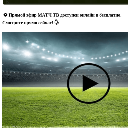
⚽️ Прямой эфир МАТЧ ТВ доступен онлайн и бесплатно.
Смотрите прямо сейчас! 👇: