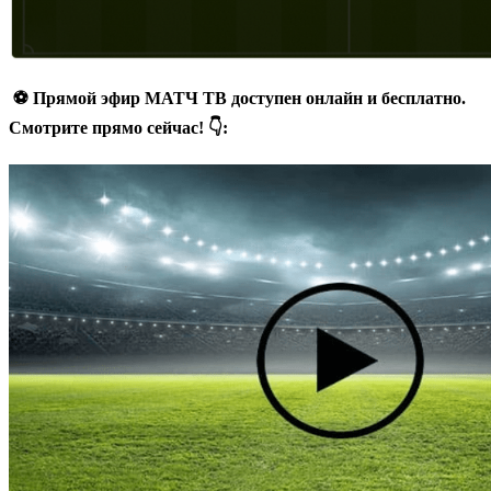
⚽️ Прямой эфир МАТЧ ТВ доступен онлайн и бесплатно.
Смотрите прямо сейчас! 👇: