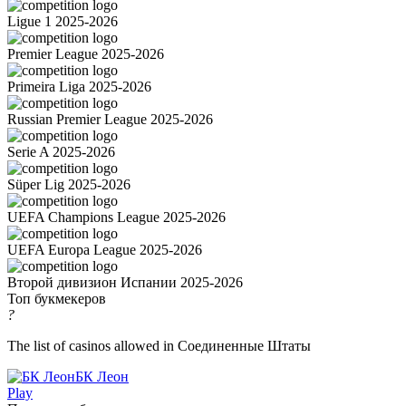
Ligue 1 2025-2026
Premier League 2025-2026
Primeira Liga 2025-2026
Russian Premier League 2025-2026
Serie A 2025-2026
Süper Lig 2025-2026
UEFA Champions League 2025-2026
UEFA Europa League 2025-2026
Второй дивизион Испании 2025-2026
Топ букмекеров
?
The list of casinos allowed in Соединенные Штаты
БК Леон
Play