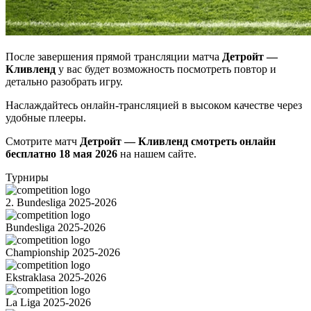
После завершения прямой трансляции матча
Детройт —
Кливленд
у вас будет возможность посмотреть повтор и
детально разобрать игру.
Наслаждайтесь онлайн-трансляцией в высоком качестве через
удобные плееры.
Смотрите матч
Детройт — Кливленд смотреть онлайн
бесплатно 18 мая 2026
на нашем сайте.
Турниры
2. Bundesliga 2025-2026
Bundesliga 2025-2026
Championship 2025-2026
Ekstraklasa 2025-2026
La Liga 2025-2026