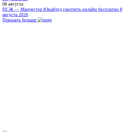
08 августа
ПСЖ — Манчестер Юнайтед смотреть онлайн бесплатно 8
августа 2026
Показать больше