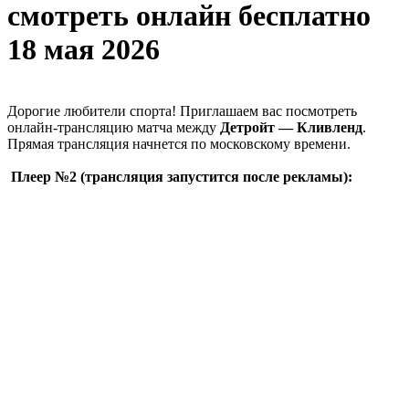
смотреть онлайн бесплатно
18 мая 2026
Дорогие любители спорта! Приглашаем вас посмотреть
онлайн-трансляцию матча между
Детройт — Кливленд
.
Прямая трансляция начнется по московскому времени.
Плеер №2 (трансляция запустится после рекламы):