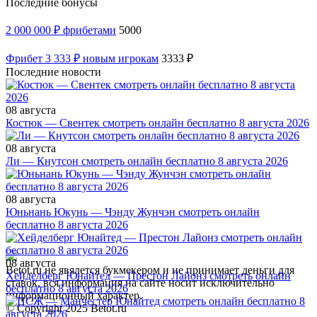
Последние бонусы
2 000 000 ₽ фрибетами
5000
Фрибет 3 333 ₽ новым игрокам
3333 ₽
Последние новости
08 августа
Костюк — Свентек смотреть онлайн бесплатно 8 августа 2026
08 августа
Ли — Кнутсон смотреть онлайн бесплатно 8 августа 2026
08 августа
Юньнань Юкунь — Чэнду Жунчэн смотреть онлайн
бесплатно 8 августа 2026
08 августа
Betot.ru не явялется букмекером и не принимает деньги для
Хейделберг Юнайтед — Престон Лайонз смотреть онлайн
ставок, вся информация на сайте носит исключительно
бесплатно 8 августа 2026
информационный характер.
© Copyright 2025 Betot.ru