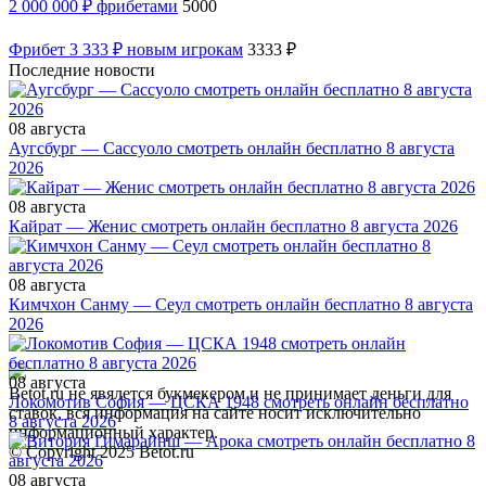
2 000 000 ₽ фрибетами
5000
Фрибет 3 333 ₽ новым игрокам
3333 ₽
Последние новости
08 августа
Аугсбург — Сассуоло смотреть онлайн бесплатно 8 августа
2026
08 августа
Кайрат — Женис смотреть онлайн бесплатно 8 августа 2026
08 августа
Кимчхон Санму — Сеул смотреть онлайн бесплатно 8 августа
2026
08 августа
Betot.ru не явялется букмекером и не принимает деньги для
Локомотив София — ЦСКА 1948 смотреть онлайн бесплатно
ставок, вся информация на сайте носит исключительно
8 августа 2026
информационный характер.
© Copyright 2025 Betot.ru
08 августа