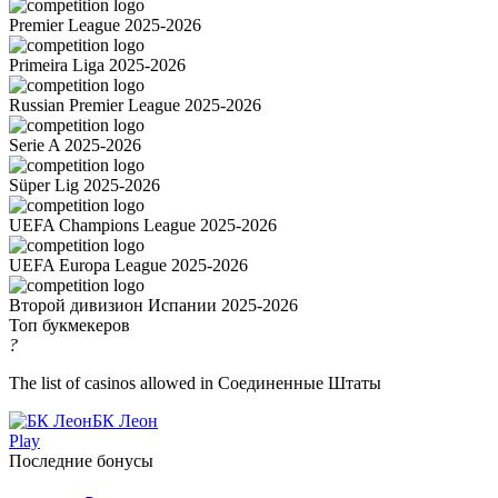
Premier League 2025-2026
Primeira Liga 2025-2026
Russian Premier League 2025-2026
Serie A 2025-2026
Süper Lig 2025-2026
UEFA Champions League 2025-2026
UEFA Europa League 2025-2026
Второй дивизион Испании 2025-2026
Топ букмекеров
?
The list of casinos allowed in Соединенные Штаты
БК Леон
Play
Последние бонусы