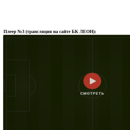
Плеер №3 (трансляция на сайте БК ЛЕОН):