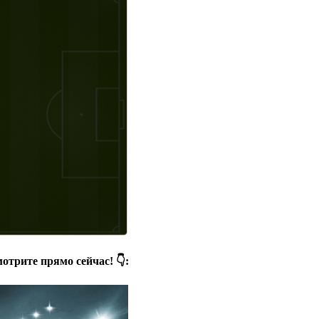
трите прямо сейчас! 👇: