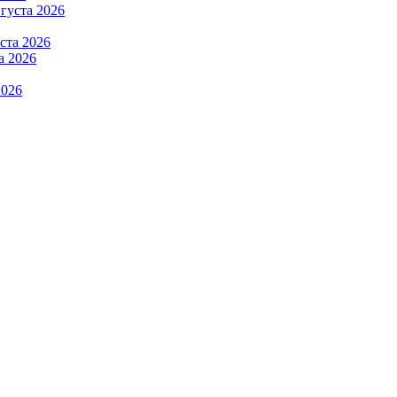
ста 2026
2026