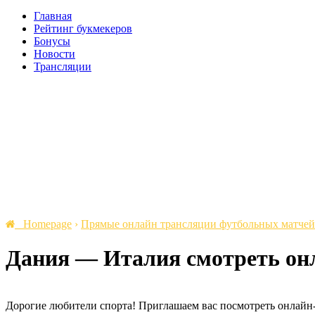
Главная
Рейтинг букмекеров
Бонусы
Новости
Трансляции
Homepage
›
Прямые онлайн трансляции футбольных матчей
Дания — Италия смотреть онл
Дорогие любители спорта! Приглашаем вас посмотреть онлай