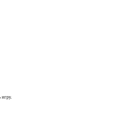
 игру.