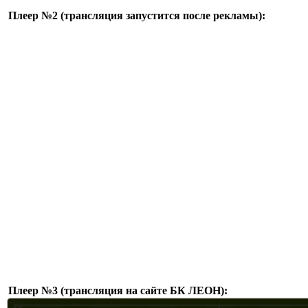
Плеер №2 (трансляция запустится после рекламы):
Плеер №3 (трансляция на сайте БК ЛЕОН):