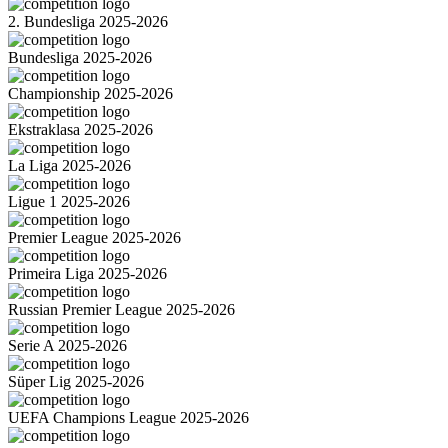
2. Bundesliga 2025-2026
Bundesliga 2025-2026
Championship 2025-2026
Ekstraklasa 2025-2026
La Liga 2025-2026
Ligue 1 2025-2026
Premier League 2025-2026
Primeira Liga 2025-2026
Russian Premier League 2025-2026
Serie A 2025-2026
Süper Lig 2025-2026
UEFA Champions League 2025-2026