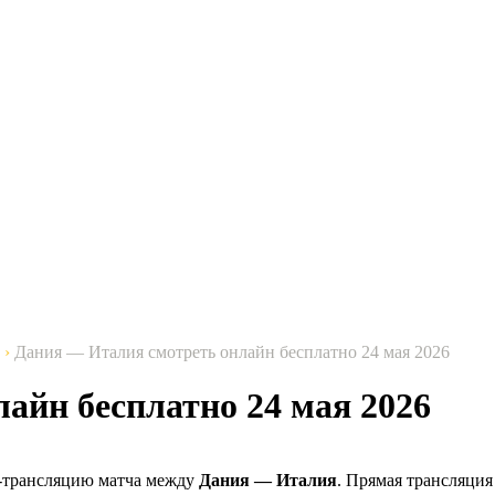
›
Дания — Италия смотреть онлайн бесплатно 24 мая 2026
айн бесплатно 24 мая 2026
н-трансляцию матча между
Дания — Италия
. Прямая трансляция