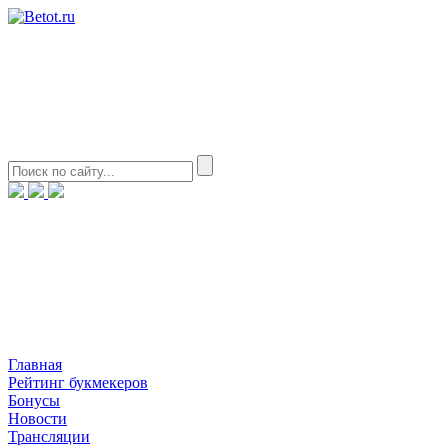
Главная
Рейтинг букмекеров
Бонусы
Новости
Трансляции