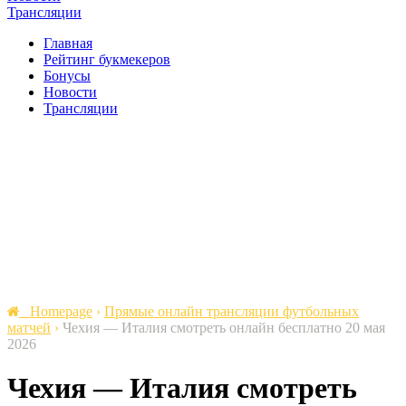
Трансляции
Главная
Рейтинг букмекеров
Бонусы
Новости
Трансляции
Homepage
›
Прямые онлайн трансляции футбольных
матчей
›
Чехия — Италия смотреть онлайн бесплатно 20 мая
2026
Чехия — Италия смотреть