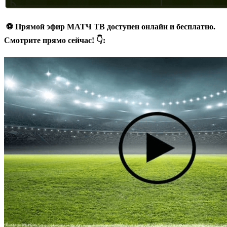
⚽️ Прямой эфир МАТЧ ТВ доступен онлайн и бесплатно.
Смотрите прямо сейчас! 👇: