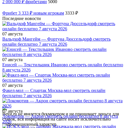
2 000 000 ₽ фрибетами
5000
Фрибет 3 333 ₽ новым игрокам
3333 ₽
Последние новости
07 августа
Вальдхоф Мангейм — Фортуна Дюссельдорф смотреть
онлайн бесплатно 7 августа 2026
07 августа
Енисей — Текстильщик Иваново смотреть онлайн бесплатно
8 августа 2026
07 августа
Факел-мол — Спартак Москва-мол смотреть онлайн
бесплатно 7 августа 2026
07 августа
Betot.ru не явялется букмекером и не принимает деньги для
Локомотив — Акрон смотреть онлайн бесплатно 8 августа
ставок, вся информация на сайте носит исключительно
2026
информационный характер.