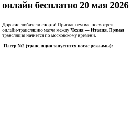
онлайн бесплатно 20 мая 2026
Дорогие любители спорта! Приглашаем вас посмотреть
онлайн-трансляцию матча между
Чехия — Италия
. Прямая
трансляция начнется по московскому времени.
Плеер №2 (трансляция запустится после рекламы):