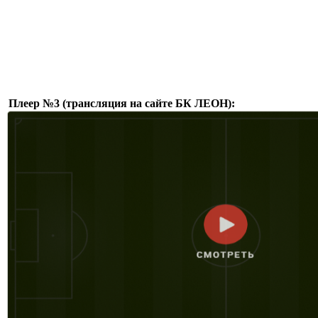
Плеер №3 (трансляция на сайте БК ЛЕОН):