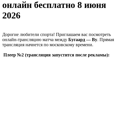
онлайн бесплатно 8 июня
2026
Дорогие любители спорта! Приглашаем вас посмотреть
онлайн-трансляцию матча между
Бугаард — Ву
. Прямая
трансляция начнется по московскому времени.
Плеер №2 (трансляция запустится после рекламы):