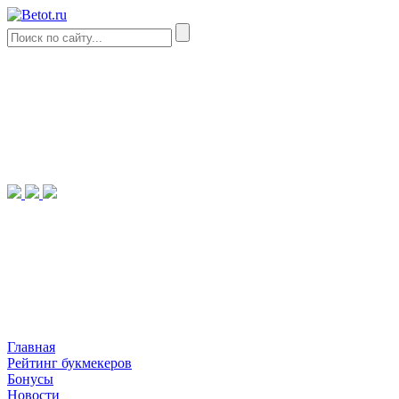
Главная
Рейтинг букмекеров
Бонусы
Новости